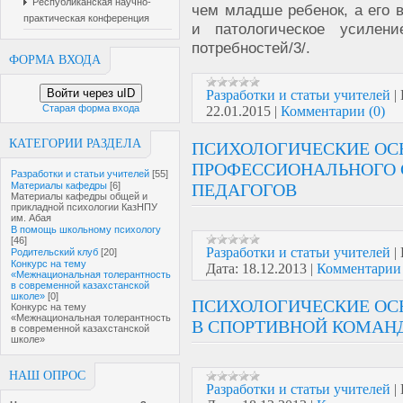
Республиканская научно-
чем младше ребенок, а его
практическая конференция
и патологическое усилен
потребностей/3/.
ФОРМА ВХОДА
Войти через uID
Разработки и статьи учителей
|
Старая форма входа
22.01.2015
|
Комментарии (0)
КАТЕГОРИИ РАЗДЕЛА
ПСИХОЛОГИЧЕСКИЕ О
ПРОФЕССИОНАЛЬНОГО
Разработки и статьи учителей
[55]
Материалы кафедры
[6]
ПЕДАГОГОВ
Материалы кафедры общей и
прикладной психологии КазНПУ
им. Абая
В помощь школьному психологу
[46]
Разработки и статьи учителей
|
Родительский клуб
[20]
Конкурс на тему
Дата:
18.12.2013
|
Комментарии 
«Межнациональная толерантность
в современной казахстанской
школе»
[0]
ПСИХОЛОГИЧЕСКИЕ ОС
Конкурс на тему
«Межнациональная толерантность
В СПОРТИВНОЙ КОМАН
в современной казахстанской
школе»
НАШ ОПРОС
Разработки и статьи учителей
|