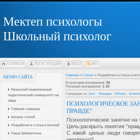
Мектеп психологы
Школьный психолог
ГЛАВНАЯ
РЕГИСТРАЦИЯ
ВХОД
RSS
Главная
»
Статьи
» Разработки и статьи учит
МЕНЮ САЙТА
В категории материалов
:
55
Показано материалов
:
1-10
Казахский национальный
Сортировать по
:
Дате
·
Названию
·
Рейтингу
·
Коммен
педагогический университет им.
Абая
ПСИХОЛОГИЧЕСКОЕ ЗАН
Главная страница
ПРАВДЕ"
Каталог статей
Психологическое занятие на 
Разработки и статьи учителей
Цель:раскрыть понятие "правд
С какой целью люди говоря
Наша библиотечка
нехорошо?