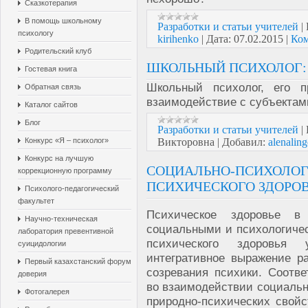
Сказкотерапия
В помощь школьному
Разработки и статьи учителей
|
психологу
kirihenko
|
Дата:
07.02.2015
|
Ком
Родительский клуб
ШКОЛЬНЫЙ ПСИХОЛОГ:
Гостевая книга
Школьный психолог, его п
Обратная связь
взаимодействие с субъектам
Каталог сайтов
Блог
Разработки и статьи учителей
|
Конкурс «Я – психолог»
Викторовна
|
Добавил:
alenaling
Конкурс на лучшую
СОЦИАЛЬНО-ПСИХОЛОГ
коррекционную программу
ПСИХИЧЕСКОГО ЗДОРО
Психолого-педагогический
факультет
Психическое здоровье в
Научно-техническая
социальными и психологичес
лаборатория превентивной
психического здоровья
суицидологии
интегративное выражение ра
Первый казахстанский форум
созревания психики. Соотве
доверия
во взаимодействии социальн
Фотогалерея
природно-психических свойс