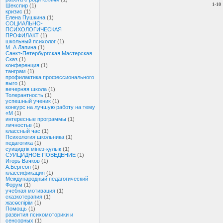
1-10
Шекспир
(1)
кризис
(1)
Елена Пушкина
(1)
СОЦИАЛЬНО-
ПСИХОЛОГИЧЕСКАЯ
ПРОФИЛАКТ
(1)
школьный психолог
(1)
М. А Лапина
(1)
Санкт-Петербургская Мастерская
Сказ
(1)
конференция
(1)
танграм
(1)
профилактика профессионального
выго
(1)
вечерняя школа
(1)
Толерантность
(1)
успешный ученик
(1)
конкурс на лучшую работу на тему
«М
(1)
интересные программы
(1)
личностьв
(1)
классный час
(1)
Психология школьника
(1)
педагогика
(1)
суицидтік мінез-құлық
(1)
СУИЦИДНОЕ ПОВЕДЕНИЕ
(1)
Игорь Вачков
(1)
А.Бергсон
(1)
классификация
(1)
Международный педагогический
Форум
(1)
учебная мотивация
(1)
сказкотерапия
(1)
жасөспірім
(1)
Помощь
(1)
развития психомоторики и
сенсорных
(1)