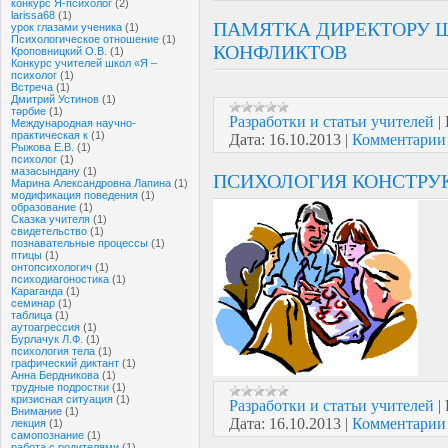
конкурс Я-психолог
(2)
larissa68
(1)
ПАМЯТКА ДИРЕКТОРУ 
урок глазами ученика
(1)
Психологическое отношение
(1)
КОНФЛИКТОВ
Кроповницкий О.В.
(1)
Конкурс учителей школ «Я –
психолог
(1)
Встреча
(1)
Дмитрий Устинов
(1)
тәрбие
(1)
Разработки и статьи учителей
|
Международная научно-
практическая к
(1)
Дата:
16.10.2013
|
Комментарии 
Рыжова Е.В.
(1)
психолог
(1)
мазасындану
(1)
ПСИХОЛОГИЯ КОНСТРУ
Марина Александровна Лапина
(1)
модификация поведения
(1)
образование
(1)
Сказка учителя
(1)
свидетельство
(1)
познавательные процессы
(1)
птицы
(1)
онтопсихологич
(1)
психодиагоностика
(1)
Караганда
(1)
семинар
(1)
таблица
(1)
аутоагрессия
(1)
Бурлачук Л.Ф.
(1)
психология тела
(1)
графический диктант
(1)
Анна Бердникова
(1)
трудные подростки
(1)
кризисная ситуация
(1)
Разработки и статьи учителей
|
Внимание
(1)
Дата:
16.10.2013
|
Комментарии 
лекция
(1)
самопознание
(1)
работа с родителями
(1)