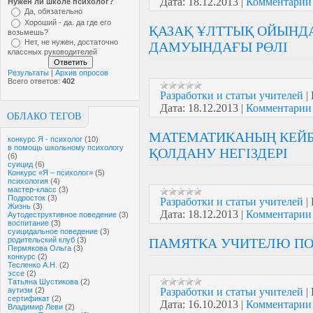
Дата:
18.12.2013
|
Комментарии 
Нужен ли школе психолог?
Да, обязательно
Хороший - да. да где его
ҚАЗАҚ ҰЛТТЫҚ ОЙЫН
возьмешь?
Нет, не нужен, достаточно
ДАМУЫНДАҒЫ РӨЛІ
классных руководителей
Результаты
|
Архив опросов
Всего ответов:
402
Разработки и статьи учителей
|
Дата:
18.12.2013
|
Комментарии 
ОБЛАКО ТЕГОВ
МАТЕМАТИКАНЫҢ КЕЙБІ
конкурс Я - психолог
(10)
в помощь школьному психологу
ҚОЛДАНУ НЕГІЗДЕРІ
(6)
суицид
(6)
Конкурс «Я – психолог»
(5)
психология
(4)
мастер-класс
(3)
Подросток
(3)
Разработки и статьи учителей
|
Жизнь
(3)
Дата:
18.12.2013
|
Комментарии 
Аутодеструктивное поведение
(3)
воспитание
(3)
суицидальное поведение
(3)
родительский клуб
(3)
ПАМЯТКА УЧИТЕЛЮ ПО
Пермякова Ольга
(3)
конкурс
(2)
Тесленко А.Н.
(2)
эссе
(2)
Татьяна Шустикова
(2)
аутизм
(2)
Разработки и статьи учителей
|
сертификат
(2)
Дата:
16.10.2013
|
Комментарии 
Владимир Леви
(2)