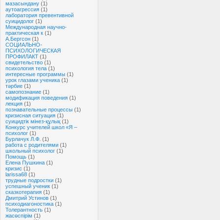
мазасындану
(1)
аутоагрессия
(1)
лаборатория превентивной
суицидолог
(1)
Международная научно-
практическая к
(1)
А.Бергсон
(1)
СОЦИАЛЬНО-
ПСИХОЛОГИЧЕСКАЯ
ПРОФИЛАКТ
(1)
свидетельство
(1)
психология тела
(1)
интересные программы
(1)
урок глазами ученика
(1)
тәрбие
(1)
самопознание
(1)
модификация поведения
(1)
лекция
(1)
познавательные процессы
(1)
кризисная ситуация
(1)
суицидтік мінез-құлық
(1)
Конкурс учителей школ «Я –
психолог
(1)
Бурлачук Л.Ф.
(1)
работа с родителями
(1)
школьный психолог
(1)
Помощь
(1)
Елена Пушкина
(1)
кризис
(1)
larissa68
(1)
трудные подростки
(1)
успешный ученик
(1)
сказкотерапия
(1)
Дмитрий Устинов
(1)
психодиагоностика
(1)
Толерантность
(1)
жасөспірім
(1)