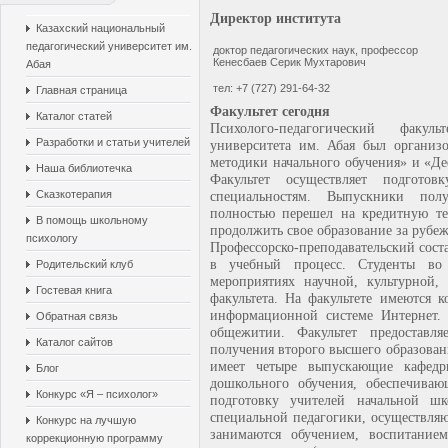
Директор института
Казахский национальный
педагогический университет им.
доктор педагогических наук, профессор
Кенесбаев Серик Мухтарович
Абая
тел: +7 (727) 291-64-32
Главная страница
Факультет сегодня
Каталог статей
Психолого-педагогический факул
Разработки и статьи учителей
университета им. Абая был организо
методики начального обучения» и «Д
Наша библиотечка
Факультет осуществляет подгото
Сказкотерапия
специальностям. Выпускники полу
полностью перешел на кредитную те
В помощь школьному
продолжить свое образование за рубе
психологу
Профессорско-преподавательский сост
в учебный процесс. Студенты во
Родительский клуб
мероприятиях научной, культурной
Гостевая книга
факультета. На факультете имеются 
информационной системе Интернет. 
Обратная связь
общежитии. Факультет предоставля
Каталог сайтов
получения второго высшего образовани
имеет четыре выпускающие кафедр
Блог
дошкольного обучения, обеспечива
Конкурс «Я – психолог»
подготовку учителей начальной шк
специальной педагогики, осуществляю
Конкурс на лучшую
занимаются обучением, воспитание
коррекционную программу