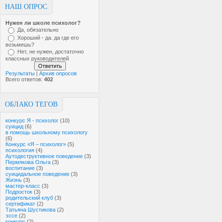
НАШ ОПРОС
Нужен ли школе психолог?
Да, обязательно
Хороший - да. да где его
возьмешь?
Нет, не нужен, достаточно
классных руководителей
Результаты
|
Архив опросов
Всего ответов:
402
ОБЛАКО ТЕГОВ
конкурс Я - психолог
(10)
суицид
(6)
в помощь школьному психологу
(6)
Конкурс «Я – психолог»
(5)
психология
(4)
Аутодеструктивное поведение
(3)
Пермякова Ольга
(3)
воспитание
(3)
суицидальное поведение
(3)
Жизнь
(3)
мастер-класс
(3)
Подросток
(3)
родительский клуб
(3)
сертификат
(2)
Татьяна Шустикова
(2)
эссе
(2)
конкурс
(2)