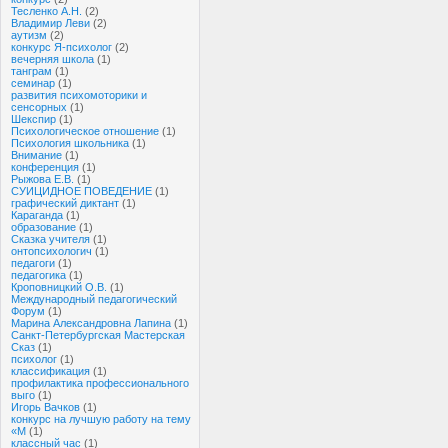
Тесленко А.Н.
(2)
Владимир Леви
(2)
аутизм
(2)
конкурс Я-психолог
(2)
вечерняя школа
(1)
танграм
(1)
семинар
(1)
развития психомоторики и
сенсорных
(1)
Шекспир
(1)
Психологическое отношение
(1)
Психология школьника
(1)
Внимание
(1)
конференция
(1)
Рыжова Е.В.
(1)
СУИЦИДНОЕ ПОВЕДЕНИЕ
(1)
графический диктант
(1)
Караганда
(1)
образование
(1)
Сказка учителя
(1)
онтопсихологич
(1)
педагоги
(1)
педагогика
(1)
Кроповницкий О.В.
(1)
Международный педагогический
Форум
(1)
Марина Александровна Лапина
(1)
Санкт-Петербургская Мастерская
Сказ
(1)
психолог
(1)
классификация
(1)
профилактика профессионального
выго
(1)
Игорь Вачков
(1)
конкурс на лучшую работу на тему
«М
(1)
классный час
(1)