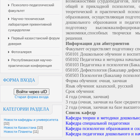
возможностями (сурдопедагогов, лого
Психолого-педагогический
общей и прикладной психологии, о
факультет
теоретической и практической психо
образования, осуществляющая подгот
Научно-техническая
дошкольного образования и педагог
лаборатория превентивной
подготовку высококвалифицир
суицидологии
экономики,способных творчески мы
решения.
Первый казахстанский форум
Информация для абитуриентов
доверия
Факультет осуществляет подготовку с
Фотогалерея
050101 Дошкольное обучение и воспит
050102 Педагогика и методика началь
Республиканская научно-
050103 Педагогика и психология (Бака
практическая конференция
050105 Дефектология (Бакалавр дефек
050503 Психология (Бакалавр психоло
ФОРМА ВХОДА
Форма обучения: очная, заочная
Язык обучения: казахский, русский
Срок обучения:
Войти через uID
4 года (очная, заочная)
Старая форма входа
3 года (очная, заочная на базе средне
2 года (очная, заочная на базе высшег
КАТЕГОРИИ РАЗДЕЛА
Список кафедр
Кафедра теории и методики дошкольно
Новости кафедры и университета
Кафедра специальной педагогики
[32]
Новости Казахстана
[10]
Кафедра психологии образования и с
Новости Планеты
[11]
Кафедра педагогики дошкольного и на