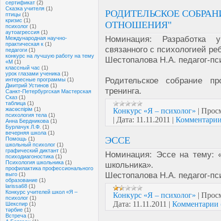
сертификат
(2)
Сказка учителя
(1)
РОДИТЕЛЬСКОЕ СОБРАН
птицы
(1)
кризис
(1)
ОТНОШЕНИЯ"
психолог
(1)
аутоагрессия
(1)
Номинация: Разработка у
Международная научно-
практическая к
(1)
связанного с психологией ре
педагоги
(1)
конкурс на лучшую работу на тему
Шестопалова Н.А. педагог-пс
«М
(1)
классный час
(1)
урок глазами ученика
(1)
Родительское собрание п
интересные программы
(1)
Дмитрий Устинов
(1)
тренинга.
Санкт-Петербургская Мастерская
Сказ
(1)
таблица
(1)
жасөспірім
(1)
Конкурс «Я – психолог»
|
Просм
психология тела
(1)
|
Дата:
11.11.2011
|
Комментарии
Анна Бердникова
(1)
Бурлачук Л.Ф.
(1)
вечерняя школа
(1)
ЭССЕ
Помощь
(1)
школьный психолог
(1)
графический диктант
(1)
Номинация: Эссе на тему: 
психодиагоностика
(1)
Психология школьника
(1)
школьника».
профилактика профессионального
Шестопалова Н.А. педагог-пс
выго
(1)
образование
(1)
larissa68
(1)
Конкурс учителей школ «Я –
Конкурс «Я – психолог»
|
Просм
психолог
(1)
Дата:
11.11.2011
|
Комментарии 
Шекспир
(1)
тәрбие
(1)
Встреча
(1)