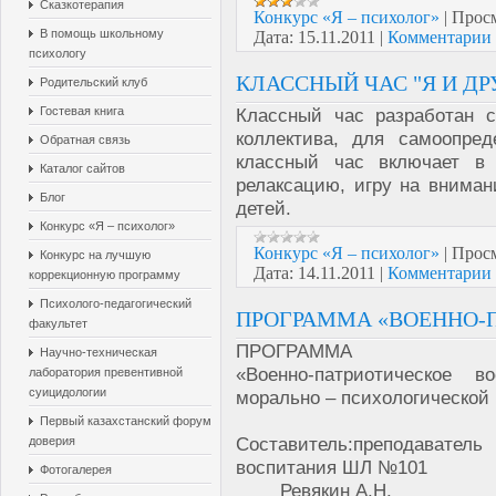
Сказкотерапия
Конкурс «Я – психолог»
|
Просм
В помощь школьному
Дата:
15.11.2011
|
Комментарии 
психологу
КЛАССНЫЙ ЧАС "Я И ДР
Родительский клуб
Гостевая книга
Классный час разработан с
коллектива, для самоопре
Обратная связь
классный час включает в 
Каталог сайтов
релаксацию, игру на вниман
Блог
детей.
Конкурс «Я – психолог»
Конкурс «Я – психолог»
|
Просм
Конкурс на лучшую
Дата:
14.11.2011
|
Комментарии 
коррекционную программу
Психолого-педагогический
ПРОГРАММА «ВОЕННО-П
факультет
ПРОГРАММА
Научно-техническая
«Военно-патриотическое 
лаборатория превентивной
суицидологии
морально – психологической
Первый казахстанский форум
Составитель:преподавате
доверия
воспитания ШЛ №101
Фотогалерея
Ревякин А.Н.