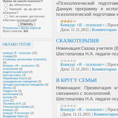
Нужен ли школе психолог?
«Психологической подгото
Да, обязательно
Данную программу я испол
Хороший - да. да где его
возьмешь?
психологической подготовки к
Нет, не нужен, достаточно
классных руководителей
Конкурс «Я – психолог»
|
Просм
Результаты
|
Архив опросов
Дата:
11.11.2011
|
Комментарии 
Всего ответов:
402
СКАЗКОТЕРАПИЯ
ОБЛАКО ТЕГОВ
Номинация:Сказка учителя (В
Шестопалова Н.А. педагог-пс
конкурс Я - психолог
(10)
суицид
(6)
в помощь школьному психологу
(6)
Конкурс «Я – психолог»
|
Просм
Конкурс «Я – психолог»
(5)
Дата:
11.11.2011
|
Комментарии 
психология
(4)
родительский клуб
(3)
мастер-класс
(3)
Пермякова Ольга
(3)
В КРУГУ СЕМЬИ
суицидальное поведение
(3)
Аутодеструктивное поведение
(3)
Номинация: Презентация кл
Жизнь
(3)
Подросток
(3)
связанного с психологией.
воспитание
(3)
аутизм
(2)
Шестопалова Н.А. педагог-пс
эссе
(2)
Тесленко А.Н.
(2)
Татьяна Шустикова
(2)
Конкурс «Я – психолог»
|
Просм
конкурс
(2)
конкурс Я-психолог
(2)
|
Дата:
11.11.2011
|
Комментарии
Владимир Леви
(2)