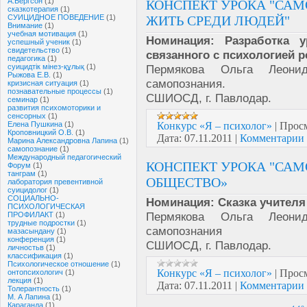
А.Бергсон
(1)
КОНСПЕКТ УРОКА "САМ
сказкотерапия
(1)
СУИЦИДНОЕ ПОВЕДЕНИЕ
(1)
ЖИТЬ СРЕДИ ЛЮДЕЙ"
Внимание
(1)
учебная мотивация
(1)
Номинация: Разработка у
успешный ученик
(1)
свидетельство
(1)
связанного с психологией р
педагогика
(1)
суицидтік мінез-құлық
(1)
Пермякова Ольга Леонид
Рыжова Е.В.
(1)
самопознания.
кризисная ситуация
(1)
познавательные процессы
(1)
СШИОСД, г. Павлодар.
семинар
(1)
развития психомоторики и
сенсорных
(1)
Елена Пушкина
(1)
Конкурс «Я – психолог»
|
Просм
Кроповницкий О.В.
(1)
Дата:
07.11.2011
|
Комментарии 
Марина Александровна Лапина
(1)
самопознание
(1)
Международный педагогический
КОНСПЕКТ УРОКА "САМ
Форум
(1)
танграм
(1)
ОБЩЕСТВО»
лаборатория превентивной
суицидолог
(1)
СОЦИАЛЬНО-
Номинация: Сказка учителя
ПСИХОЛОГИЧЕСКАЯ
Пермякова Ольга Леонид
ПРОФИЛАКТ
(1)
трудные подростки
(1)
самопознания
мазасындану
(1)
конференция
(1)
СШИОСД, г. Павлодар.
личностьв
(1)
классификация
(1)
Психологическое отношение
(1)
Конкурс «Я – психолог»
|
Просм
онтопсихологич
(1)
лекция
(1)
Дата:
07.11.2011
|
Комментарии 
Толерантность
(1)
М. А Лапина
(1)
Караганда
(1)