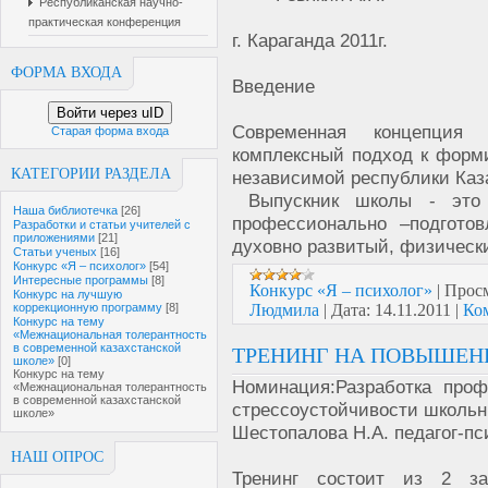
Республиканская научно-
практическая конференция
г. Караганда 2011г.
ФОРМА ВХОДА
Введение
Войти через uID
Современная концепция 
Старая форма входа
комплексный подход к форм
КАТЕГОРИИ РАЗДЕЛА
независимой республики Каз
Выпускник школы - это н
Наша библиотечка
[26]
профессионально –подгото
Разработки и статьи учителей с
приложениями
[21]
духовно развитый, физическ
Статьи ученых
[16]
Конкурс «Я – психолог»
[54]
Интересные программы
[8]
Конкурс «Я – психолог»
|
Просм
Конкурс на лучшую
коррекционную программу
[8]
Людмила
|
Дата:
14.11.2011
|
Ко
Конкурс на тему
«Межнациональная толерантность
в современной казахстанской
ТРЕНИНГ НА ПОВЫШЕН
школе»
[0]
Конкурс на тему
Номинация:Разработка про
«Межнациональная толерантность
в современной казахстанской
стрессоустойчивости школьн
школе»
Шестопалова Н.А. педагог-пс
НАШ ОПРОС
Тренинг состоит из 2 з