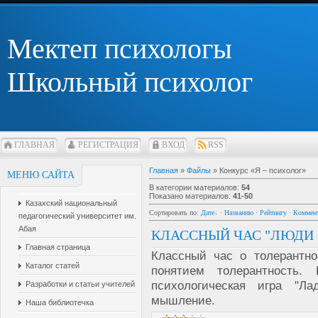
Мектеп психологы
Школьный психолог
ГЛАВНАЯ
РЕГИСТРАЦИЯ
ВХОД
RSS
Главная
»
Файлы
» Конкурс «Я – психолог»
МЕНЮ САЙТА
В категории материалов
:
54
Показано материалов
:
41-50
Казахский национальный
Сортировать по
:
Дате
·
Названию
·
Рейтингу
·
Коммен
педагогический университет им.
Абая
КЛАССНЫЙ ЧАС "ЛЮДИ 
Главная страница
Классный час о толерантно
Каталог статей
понятием толерантность.
психологическая игра "Ла
Разработки и статьи учителей
мышление.
Наша библиотечка