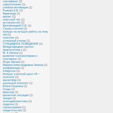
сертификат
(2)
самопознание
(1)
учебная мотивация
(1)
Рыжова Е.В.
(1)
Караганда
(1)
кризис
(1)
классный час
(1)
аутоагрессия
(1)
Кроповницкий О.В.
(1)
Сказка учителя
(1)
конкурс на лучшую работу на тему
«М
(1)
психолог
(1)
успешный ученик
(1)
СУИЦИДНОЕ ПОВЕДЕНИЕ
(1)
Международная научно-
практическая к
(1)
М. А Лапина
(1)
развития психомоторики и
сенсорных
(1)
Игорь Вачков
(1)
Марина Александровна Лапина
(1)
конференция
(1)
А.Бергсон
(1)
Конкурс учителей школ «Я –
психолог
(1)
жасөспірім
(1)
школьный психолог
(1)
Елена Пушкина
(1)
птицы
(1)
Шекспир
(1)
кризисная ситуация
(1)
лекция
(1)
психодиагоностика
(1)
педагоги
(1)
сказкотерапия
(1)
свидетельство
(1)