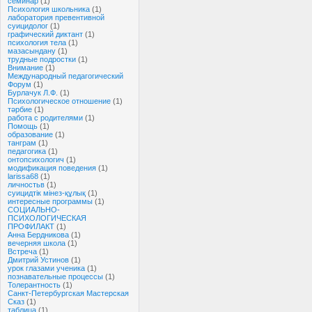
семинар
(1)
Психология школьника
(1)
лаборатория превентивной
суицидолог
(1)
графический диктант
(1)
психология тела
(1)
мазасындану
(1)
трудные подростки
(1)
Внимание
(1)
Международный педагогический
Форум
(1)
Бурлачук Л.Ф.
(1)
Психологическое отношение
(1)
тәрбие
(1)
работа с родителями
(1)
Помощь
(1)
образование
(1)
танграм
(1)
педагогика
(1)
онтопсихологич
(1)
модификация поведения
(1)
larissa68
(1)
личностьв
(1)
суицидтік мінез-құлық
(1)
интересные программы
(1)
СОЦИАЛЬНО-
ПСИХОЛОГИЧЕСКАЯ
ПРОФИЛАКТ
(1)
Анна Бердникова
(1)
вечерняя школа
(1)
Встреча
(1)
Дмитрий Устинов
(1)
урок глазами ученика
(1)
познавательные процессы
(1)
Толерантность
(1)
Санкт-Петербургская Мастерская
Сказ
(1)
таблица
(1)