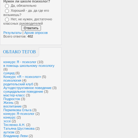
Нужен ли школе психолог?
Да, обязательно
Хороший - да. да где его
возьмешь?
Нет, не нужен, достаточно
классных руководителей
Результаты
|
Архив опросов
Всего ответов:
402
ОБЛАКО ТЕГОВ
конкурс Я - психолог
(10)
в помощь школьному психологу
(6)
суицид
(6)
Конкурс «Я – психолог»
(5)
психология
(4)
родительский клуб
(3)
Аутодеструктивное поведение
(3)
суицидальное поведение
(3)
мастер-класс
(3)
Подросток
(3)
Жизнь
(3)
воспитание
(3)
Пермякова Ольга
(3)
конкурс Я-психолог
(2)
конкурс
(2)
эссе
(2)
Тесленко А.Н.
(2)
Татьяна Шустикова
(2)
аутизм
(2)
Владимир Леви
(2)