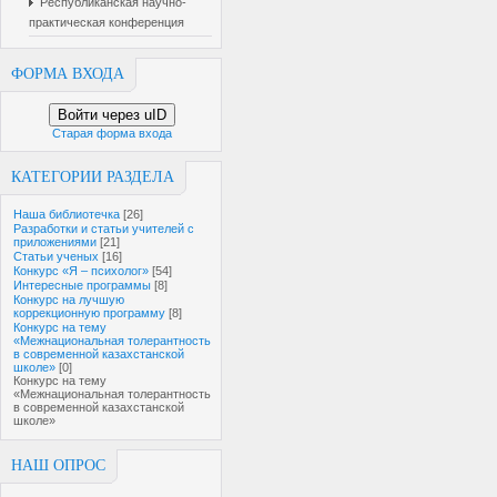
Республиканская научно-
практическая конференция
ФОРМА ВХОДА
Войти через uID
Старая форма входа
КАТЕГОРИИ РАЗДЕЛА
Наша библиотечка
[26]
Разработки и статьи учителей с
приложениями
[21]
Статьи ученых
[16]
Конкурс «Я – психолог»
[54]
Интересные программы
[8]
Конкурс на лучшую
коррекционную программу
[8]
Конкурс на тему
«Межнациональная толерантность
в современной казахстанской
школе»
[0]
Конкурс на тему
«Межнациональная толерантность
в современной казахстанской
школе»
НАШ ОПРОС