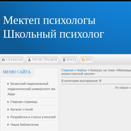
Мектеп психологы
Школьный психолог
ГЛАВНАЯ
РЕГИСТРАЦИЯ
ВХОД
RSS
Главная
»
Файлы
» Конкурс на тему «Межнаци
МЕНЮ САЙТА
казахстанской школе»
В категории материалов
:
0
Казахский национальный
Не найдено 
педагогический университет им.
Абая
Главная страница
Каталог статей
Разработки и статьи учителей
Наша библиотечка