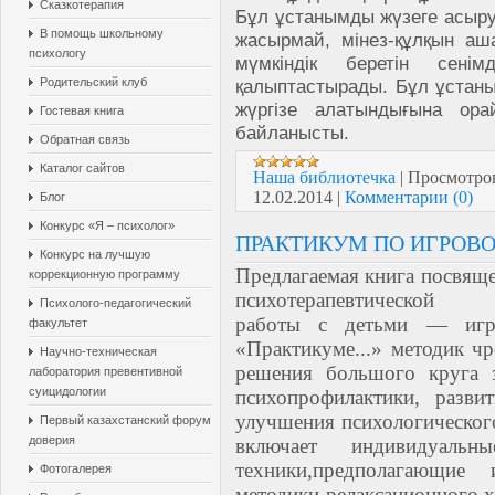
Сказкотерапия
Бұл ұстанымды жүзеге асыру 
В помощь школьному
жасырмай, мінез-құлқын аш
психологу
мүмкіндік беретін сенімд
Родительский клуб
қалыптастырады. Бұл ұстаным
жүргізе алатындығына ор
Гостевая книга
байланысты.
Обратная связь
Каталог сайтов
Наша библиотечка
|
Просмотро
12.02.2014
|
Комментарии (0)
Блог
Конкурс «Я – психолог»
ПРАКТИКУМ ПО ИГРОВ
Конкурс на лучшую
Предлагаемая книга посвящ
коррекционную программу
психотерапевтической
Психолого-педагогический
работы с детьми — игро
факультет
«Практикуме...» методик ч
Научно-техническая
решения большого круга з
лаборатория превентивной
суицидологии
психопрофилактики, разви
улучшения психологическог
Первый казахстанский форум
доверия
включает индивидуаль
техники,предполагающие
Фотогалерея
методики релаксационного х