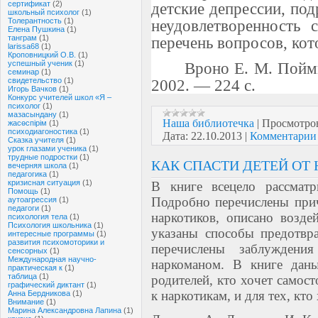
сертификат
(2)
детские депрессии, по
школьный психолог
(1)
Толерантность
(1)
неудовлетворенность
Елена Пушкина
(1)
танграм
(1)
перечень вопросов, кот
larissa68
(1)
Кроповницкий О.В.
(1)
успешный ученик
(1)
Вроно Е. М.
Пойми
семинар
(1)
свидетельство
(1)
2002. — 224 с.
Игорь Вачков
(1)
Конкурс учителей школ «Я –
психолог
(1)
мазасындану
(1)
Наша библиотечка
|
Просмотро
жасөспірім
(1)
психодиагоностика
(1)
Дата:
22.10.2013
|
Комментарии 
Сказка учителя
(1)
урок глазами ученика
(1)
трудные подростки
(1)
КАК СПАСТИ ДЕТЕЙ ОТ
вечерняя школа
(1)
педагогика
(1)
кризисная ситуация
(1)
В книге всецело рассматр
Помощь
(1)
Подробно перечислены при
аутоагрессия
(1)
педагоги
(1)
наркотиков, описано возде
психология тела
(1)
Психология школьника
(1)
указаны способы предотвр
интересные программы
(1)
развития психомоторики и
перечислены заблуждени
сенсорных
(1)
Международная научно-
наркоманом. В книге даны
практическая к
(1)
таблица
(1)
родителей, кто хочет самост
графический диктант
(1)
к наркотикам, и
для тех, кто
Анна Бердникова
(1)
Внимание
(1)
Марина Александровна Лапина
(1)