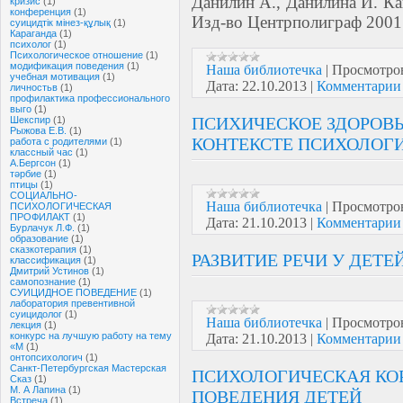
Данилин А., Данилина И.
Ка
кризис
(1)
конференция
(1)
Из
д-во
Центрполиграф
2001
суицидтік мінез-құлық
(1)
Караганда
(1)
психолог
(1)
Психологическое отношение
(1)
модификация поведения
(1)
Наша библиотечка
|
Просмотро
учебная мотивация
(1)
Дата:
22.10.2013
|
Комментарии 
личностьв
(1)
профилактика профессионального
выго
(1)
ПСИХИЧЕСКОЕ ЗДОРОВЬ
Шекспир
(1)
Рыжова Е.В.
(1)
КОНТЕКСТЕ ПСИХОЛОГ
работа с родителями
(1)
классный час
(1)
А.Бергсон
(1)
тәрбие
(1)
птицы
(1)
СОЦИАЛЬНО-
Наша библиотечка
|
Просмотро
ПСИХОЛОГИЧЕСКАЯ
ПРОФИЛАКТ
(1)
Дата:
21.10.2013
|
Комментарии 
Бурлачук Л.Ф.
(1)
образование
(1)
сказкотерапия
(1)
РАЗВИТИЕ РЕЧИ У ДЕТ
классификация
(1)
Дмитрий Устинов
(1)
самопознание
(1)
СУИЦИДНОЕ ПОВЕДЕНИЕ
(1)
лаборатория превентивной
суицидолог
(1)
Наша библиотечка
|
Просмотро
лекция
(1)
конкурс на лучшую работу на тему
Дата:
21.10.2013
|
Комментарии 
«М
(1)
онтопсихологич
(1)
Санкт-Петербургская Мастерская
ПСИХОЛОГИЧЕСКАЯ КО
Сказ
(1)
М. А Лапина
(1)
ПОВЕДЕНИЯ ДЕТЕЙ
Встреча
(1)