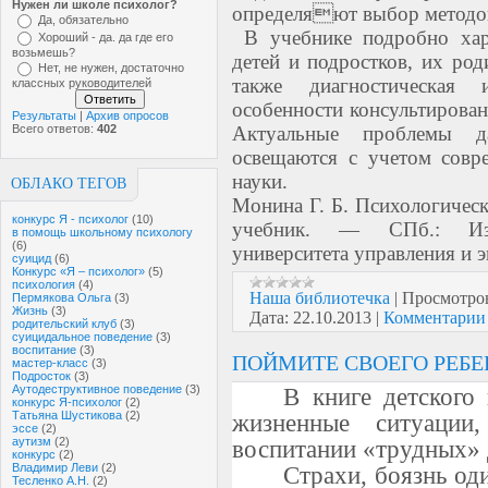
Нужен ли школе психолог?
определяют выбор методов 
Да, обязательно
В учебнике подробно хара
Хороший - да. да где его
возьмешь?
детей и подростков, их род
Нет, не нужен, достаточно
также диагностическая 
классных руководителей
особенности консультирован
Результаты
|
Архив опросов
Всего ответов:
402
Актуальные проблемы да
освещаются с учетом совр
науки.
ОБЛАКО ТЕГОВ
Монина Г. Б. Психологическ
конкурс Я - психолог
(10)
учебник. — СПб.: Изда
в помощь школьному психологу
(6)
университета управления и э
суицид
(6)
Конкурс «Я – психолог»
(5)
психология
(4)
Наша библиотечка
|
Просмотро
Пермякова Ольга
(3)
Жизнь
(3)
Дата:
22.10.2013
|
Комментарии 
родительский клуб
(3)
суицидальное поведение
(3)
воспитание
(3)
ПОЙМИТЕ СВОЕГО РЕБЕ
мастер-класс
(3)
Подросток
(3)
Аутодеструктивное поведение
(3)
В книге детского
конкурс Я-психолог
(2)
Татьяна Шустикова
(2)
жизненные ситуации
эссе
(2)
аутизм
(2)
воспитании «трудных» 
конкурс
(2)
Владимир Леви
(2)
Страхи, боязнь од
Тесленко А.Н.
(2)