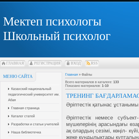
Мектеп психологы
Школьный психолог
ГЛАВНАЯ
РЕГИСТРАЦИЯ
ВХОД
RSS
Главная
»
Файлы
МЕНЮ САЙТА
Всего материалов в каталоге
:
133
Показано материалов
:
1-10
Казахский национальный
ТРЕНИНГ БАҒДАРЛАМА
педагогический университет им.
Абая
Әріптестік қатынас ұстанымы 
Главная страница
Каталог статей
Әріптестік немесе субъек
мүшелерінің арасындағы өза
Разработки и статьи учителей
ақ олардың сезімі, көңіл- кү
Наша библиотечка
жеке құндылықтары құпталын