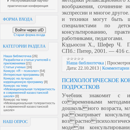
Республиканская научно-
воображения, сочинение и
практическая конференция
экспрессии и многое другое
и техники могут быть ш
ФОРМА ВХОДА
специалистами по дет
Войти через uID
консультированию, прак
Старая форма входа
работниками, педагогами.
Кэдьюсон X., Шефер Ч. П
КАТЕГОРИИ РАЗДЕЛА
СПб.: Питер, 2001. — 416 с.
Наша библиотечка
[26]
Разработки и статьи учителей с
Наша библиотечка
|
Просмотро
приложениями
[21]
Статьи ученых
[16]
Дата:
22.10.2013
|
Комментарии 
Конкурс «Я – психолог»
[54]
Интересные программы
[8]
Конкурс на лучшую
ПСИХОЛОГИЧЕСКОЕ КО
коррекционную программу
[8]
ПОДРОСТКОВ
Конкурс на тему
«Межнациональная толерантность
в современной казахстанской
Учебник знакомит с ис
школе»
[0]
Конкурс на тему
современными методами
«Межнациональная толерантность
в современной казахстанской
дошкольного возраста, м
школе»
рассматривает консульт
возрастнопсихологическ
НАШ ОПРОС
модели консультирован