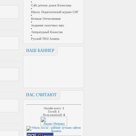
Сайт детских домов Казахстана
Школа. Педагогический журнал СНГ
Великая Отечественная
Академия сказочных наук
Литературный Казахстан
Русский ТЮЗ Алматы
НАШ БАННЕР
НАС СЧИТАЮТ
Онлайн всего:
1
Гостей:
1
Пользователей:
0