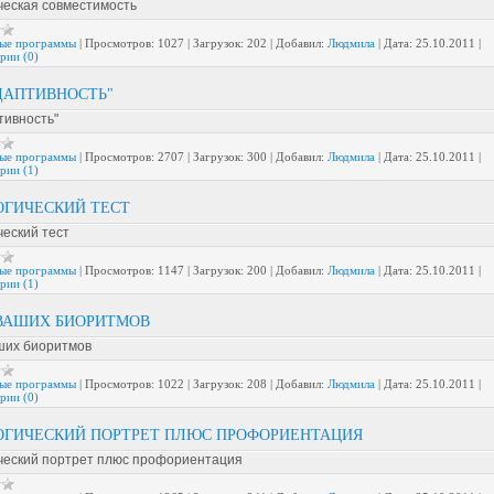
ческая совместимость
ые программы
|
Просмотров:
1027
|
Загрузок:
202
|
Добавил:
Людмила
|
Дата:
25.10.2011
|
рии (0)
ДАПТИВНОСТЬ"
тивность"
ые программы
|
Просмотров:
2707
|
Загрузок:
300
|
Добавил:
Людмила
|
Дата:
25.10.2011
|
рии (1)
ОГИЧЕСКИЙ ТЕСТ
еский тест
ые программы
|
Просмотров:
1147
|
Загрузок:
200
|
Добавил:
Людмила
|
Дата:
25.10.2011
|
рии (1)
 ВАШИХ БИОРИТМОВ
ших биоритмов
ые программы
|
Просмотров:
1022
|
Загрузок:
208
|
Добавил:
Людмила
|
Дата:
25.10.2011
|
рии (0)
ОГИЧЕСКИЙ ПОРТРЕТ ПЛЮС ПРОФОРИЕНТАЦИЯ
ческий портрет плюс профориентация