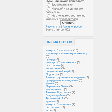
Нужен ли школе психолог?
Да, обязательно
Хороший - да. да где его
возьмешь?
Нет, не нужен, достаточно
классных руководителей
Результаты
|
Архив опросов
Всего ответов:
402
ОБЛАКО ТЕГОВ
конкурс Я - психолог
(10)
в помощь школьному психологу
(6)
суицид
(6)
Конкурс «Я – психолог»
(5)
психология
(4)
воспитание
(3)
родительский клуб
(3)
Подросток
(3)
Аутодеструктивное поведение
(3)
суицидальное поведение
(3)
Жизнь
(3)
Пермякова Ольга
(3)
мастер-класс
(3)
Татьяна Шустикова
(2)
Владимир Леви
(2)
Тесленко А.Н.
(2)
аутизм
(2)
конкурс Я-психолог
(2)
сертификат
(2)
эссе
(2)