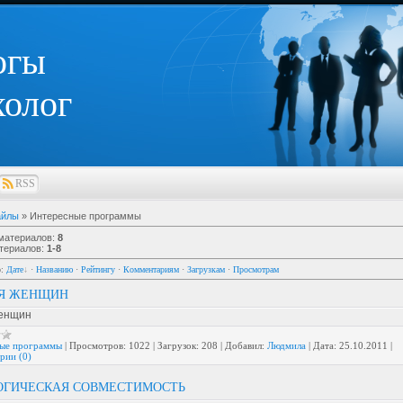
огы
олог
RSS
айлы
» Интересные программы
 материалов
:
8
териалов
:
1-8
о
:
Дате
·
Названию
·
Рейтингу
·
Комментариям
·
Загрузкам
·
Просмотрам
ЛЯ ЖЕНЩИН
женщин
ые программы
|
Просмотров:
1022
|
Загрузок:
208
|
Добавил:
Людмила
|
Дата:
25.10.2011
|
рии (0)
ОГИЧЕСКАЯ СОВМЕСТИМОСТЬ