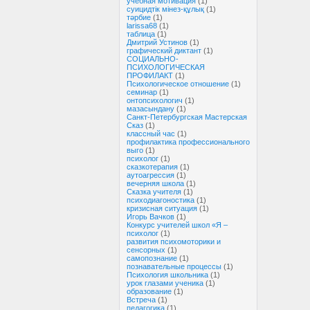
учебная мотивация
(1)
суицидтік мінез-құлық
(1)
тәрбие
(1)
larissa68
(1)
таблица
(1)
Дмитрий Устинов
(1)
графический диктант
(1)
СОЦИАЛЬНО-
ПСИХОЛОГИЧЕСКАЯ
ПРОФИЛАКТ
(1)
Психологическое отношение
(1)
семинар
(1)
онтопсихологич
(1)
мазасындану
(1)
Санкт-Петербургская Мастерская
Сказ
(1)
классный час
(1)
профилактика профессионального
выго
(1)
психолог
(1)
сказкотерапия
(1)
аутоагрессия
(1)
вечерняя школа
(1)
Сказка учителя
(1)
психодиагоностика
(1)
кризисная ситуация
(1)
Игорь Вачков
(1)
Конкурс учителей школ «Я –
психолог
(1)
развития психомоторики и
сенсорных
(1)
самопознание
(1)
познавательные процессы
(1)
Психология школьника
(1)
урок глазами ученика
(1)
образование
(1)
Встреча
(1)
педагогика
(1)