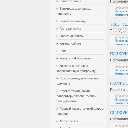
Сказкотерапия
Психологи
В помощь школьному
Интересн
психологу
Коммента
Родительский клуб
ТЕСТ "А
Гостевая книга
Тест "Адап
Обратная связь
Интересн
Каталог сайтов
Коммента
Блог
ПСИХОЛ
Конкурс «Я – психолог»
Психологич
Конкурс на лучшую
Интересн
коррекционную программу
Коммента
Психолого-педагогический
ГРАФИК
факультет
График ва
Научно-техническая
лаборатория превентивной
Интересн
суицидологии
Коммента
Первый казахстанский форум
ПСИХОЛ
доверия
Психологи
Фотогалерея