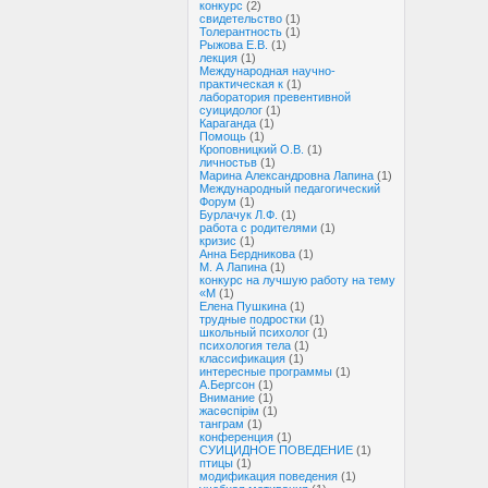
конкурс
(2)
свидетельство
(1)
Толерантность
(1)
Рыжова Е.В.
(1)
лекция
(1)
Международная научно-
практическая к
(1)
лаборатория превентивной
суицидолог
(1)
Караганда
(1)
Помощь
(1)
Кроповницкий О.В.
(1)
личностьв
(1)
Марина Александровна Лапина
(1)
Международный педагогический
Форум
(1)
Бурлачук Л.Ф.
(1)
работа с родителями
(1)
кризис
(1)
Анна Бердникова
(1)
М. А Лапина
(1)
конкурс на лучшую работу на тему
«М
(1)
Елена Пушкина
(1)
трудные подростки
(1)
школьный психолог
(1)
психология тела
(1)
классификация
(1)
интересные программы
(1)
А.Бергсон
(1)
Внимание
(1)
жасөспірім
(1)
танграм
(1)
конференция
(1)
СУИЦИДНОЕ ПОВЕДЕНИЕ
(1)
птицы
(1)
модификация поведения
(1)