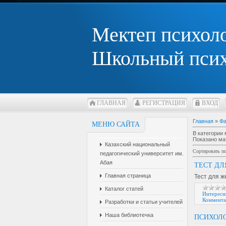
Мектеп психол
Школьный псих
ГЛАВНАЯ
РЕГИСТРАЦИЯ
ВХОД
Главная
»
Ф
МЕНЮ САЙТА
В категории
Показано ма
Казахский национальный
Сортировать п
педагогический университет им.
Абая
ТЕСТ Д
Главная страница
Тест для 
Каталог статей
Интересн
Коммента
Разработки и статьи учителей
Наша библиотечка
ПСИХОЛ