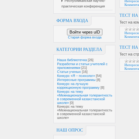
Республиканская научно-
Интересн
Коммента
практическая конференция
ТЕСТ Н
ФОРМА ВХОДА
Тест на к
Войти через uID
Интересн
Коммента
Старая форма входа
ТЕСТ НА
КАТЕГОРИИ РАЗДЕЛА
Тест на ст
Наша библиотечка
[26]
Разработки и статьи учителей с
Интересн
приложениями
[21]
Коммента
Статьи ученых
[16]
Конкурс «Я – психолог»
[54]
Интересные программы
[8]
Конкурс на лучшую
коррекционную программу
[8]
Конкурс на тему
«Межнациональная толерантность
в современной казахстанской
школе»
[0]
Конкурс на тему
«Межнациональная толерантность
в современной казахстанской
школе»
НАШ ОПРОС