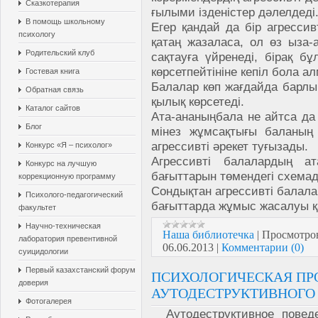
Сказкотерапия
ғылыми ізденістер дәлелдеді
В помощь школьному
Егер қандай да бір агрессив
психологу
қатаң жазаласа, ол өз ыза-
Родительский клуб
сақтауға үйренеді, бірақ б
көрсетпейтініне кепіл бола а
Гостевая книга
Балалар көп жағдайда барлық
Обратная связь
қылық көрсетеді.
Каталог сайтов
Ата-ананыңбала не айтса да к
Блог
мінез жұмсақтығы баланың
агрессивті әрекет туғызады.
Конкурс «Я – психолог»
Агрессивті балалардың ат
Конкурс на лучшую
бағыттарын төмендегі схемад
коррекционную программу
Сондықтан агрессивті балала
Психолого-педагогический
бағыттарда жұмыс жасалуы қ
факультет
Научно-техническая
Наша библиотечка
|
Просмотро
лаборатория превентивной
06.06.2013
|
Комментарии (0)
суицидологии
Первый казахстанский форум
ПСИХОЛОГИЧЕСКАЯ П
доверия
АУТОДЕСТРУКТИВНОГО
Фотогалерея
Аутодеструктивное поведе