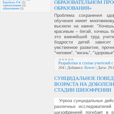
ОБРАЗОВАТЕЛЬНОМ ПРО
Бурлачук Л.Ф.
(1)
самопознание
(1)
ОБРАЗОВАНИЯ»
образование
(1)
Проблема сохранения здо
обучения имеет многовеков
высекли на камне: "Хочеш
красивым – бегай, хочешь б
это важнейший труд учите
бодрости детей зависит
умственное развитие, прочн
"человек”, "жизнь”, "здоров
Разработки и статьи учителей 
204
|
Добавил:
flower
|
Дата:
29.
СУИЦИДАЛЬНОЕ ПОВЕД
ВОЗРАСТА НА ДОБОЛЕЗ
СТАДИИ ШИЗОФРЕНИИ
Угроза су­ицидальных дей
различных исследователей
шизофренией погибает в р