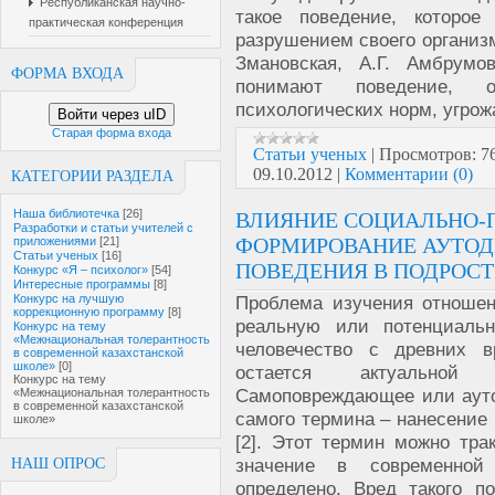
Республиканская научно-
такое поведение, которое
практическая конференция
разрушением своего организм
Змановская, А.Г. Амбрумо
ФОРМА ВХОДА
понимают поведение, 
психологических норм, угро
Войти через uID
Старая форма входа
Статьи ученых
|
Просмотров:
7
09.10.2012
|
Комментарии (0)
КАТЕГОРИИ РАЗДЕЛА
Наша библиотечка
[26]
ВЛИЯНИЕ СОЦИАЛЬНО-
Разработки и статьи учителей с
ФОРМИРОВАНИЕ АУТОД
приложениями
[21]
Статьи ученых
[16]
ПОВЕДЕНИЯ В ПОДРОС
Конкурс «Я – психолог»
[54]
Интересные программы
[8]
Конкурс на лучшую
Проблема изучения отношен
коррекционную программу
[8]
реальную или потенциальн
Конкурс на тему
«Межнациональная толерантность
человечество с древних в
в современной казахстанской
школе»
[0]
остается актуальной 
Конкурс на тему
Самоповреждающее или аутод
«Межнациональная толерантность
в современной казахстанской
самого термина – нанесение 
школе»
[2]. Этот термин можно тра
значение в современной
НАШ ОПРОС
определено. Вред такого 