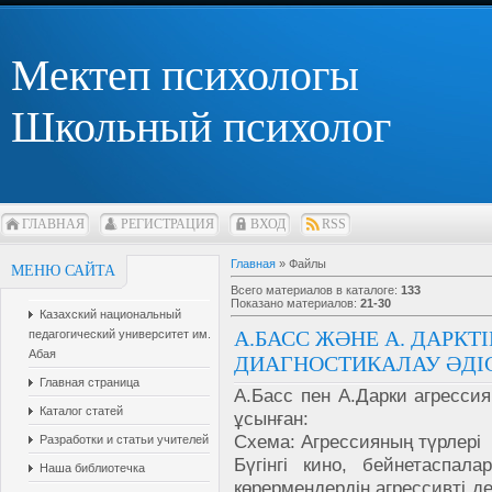
Мектеп психологы
Школьный психолог
ГЛАВНАЯ
РЕГИСТРАЦИЯ
ВХОД
RSS
Главная
»
Файлы
МЕНЮ САЙТА
Всего материалов в каталоге
:
133
Показано материалов
:
21-30
Казахский национальный
А.БАСС ЖӘНЕ А. ДАРКТ
педагогический университет им.
Абая
ДИАГНОСТИКАЛАУ ӘДІ
Главная страница
А.Басс пен А.Дарки агрессия
Каталог статей
ұсынған:
Схема: Агрессияның түрлері
Разработки и статьи учителей
Бүгінгі кино, бейнетаспалар
Наша библиотечка
көрермендердің агрессивті д