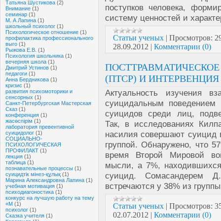
Татьяна Шустикова
(2)
поступков человека, формир
Внимание
(1)
семинар
(1)
систему ценностей и характе
М. А Лапина
(1)
школьный психолог
(1)
Психологическое отношение
(1)
Статьи ученых
|
Просмотров:
2
профилактика профессионального
выго
(1)
28.09.2012
|
Комментарии (0)
Рыжова Е.В.
(1)
Психология школьника
(1)
вечерняя школа
(1)
ПОСТТРАВМАТИЧЕСКОЕ 
Дмитрий Устинов
(1)
педагоги
(1)
(ПТСР) И ИНТЕРВЕНЦИ
Анна Бердникова
(1)
кризис
(1)
Актуальность изучения в
развития психомоторики и
сенсорных
(1)
суицидальным поведением о
Санкт-Петербургская Мастерская
Сказ
(1)
суицидов среди лиц, подв
конференция
(1)
жасөспірім
(1)
Так, в исследованиях Килпа
лаборатория превентивной
насилия совершают суицид в
суицидолог
(1)
СОЦИАЛЬНО-
группой. Обнаружено, что 5
ПСИХОЛОГИЧЕСКАЯ
ПРОФИЛАКТ
(1)
время Второй Мировой во
лекция
(1)
таблица
(1)
мысли, а 7%, находившихся
познавательные процессы
(1)
суицид. Сомасандерем Д
суицидтік мінез-құлық
(1)
Марина Александровна Лапина
(1)
встречаются у 38% из группы 
учебная мотивация
(1)
психодиагоностика
(1)
конкурс на лучшую работу на тему
«М
(1)
Статьи ученых
|
Просмотров:
3
психолог
(1)
02.07.2012
|
Комментарии (0)
Сказка учителя
(1)