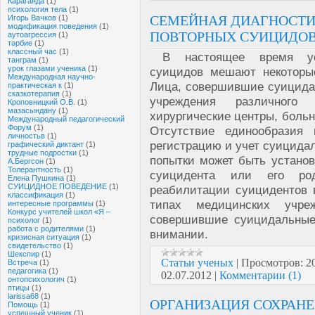
Караганда
(1)
психология тела
(1)
СЕМЕЙНАЯ ДИАГНОСТИ
Игорь Вачков
(1)
модификация поведения
(1)
ПОВТОРНЫХ СУИЦИДО
аутоагрессия
(1)
тәрбие
(1)
классный час
(1)
В настоящее время ус
танграм
(1)
урок глазами ученика
(1)
суицидов мешают некоторые
Международная научно-
Лица, совершившие суицида
практическая к
(1)
сказкотерапия
(1)
учреждения различного
Кроповницкий О.В.
(1)
мазасындану
(1)
хирургические центры, боль
Международный педагогический
Форум
(1)
Отсутствие единообразия 
личностьв
(1)
регистрацию и учет суицида
графический диктант
(1)
трудные подростки
(1)
попытки может быть установл
А.Бергсон
(1)
Толерантность
(1)
суицидента или его род
Елена Пушкина
(1)
СУИЦИДНОЕ ПОВЕДЕНИЕ
(1)
реабилитации суицидентов 
классификация
(1)
типах медицинских учре
интересные программы
(1)
Конкурс учителей школ «Я –
совершившие суицидальные 
психолог
(1)
работа с родителями
(1)
внимании.
кризисная ситуация
(1)
свидетельство
(1)
Шекспир
(1)
Статьи ученых
|
Просмотров:
2
Встреча
(1)
педагогика
(1)
02.07.2012
|
Комментарии (1)
онтопсихологич
(1)
птицы
(1)
larissa68
(1)
ОРГАНИЗАЦИЯ СОХРАНЕН
Помощь
(1)
успешный ученик
(1)