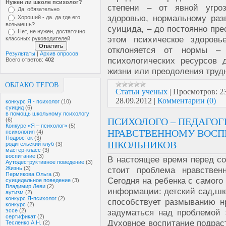
Нужен ли школе психолог?
степени – от явной угро
Да, обязательно
здоровью, нормальному раз
Хороший - да. да где его
возьмешь?
суицида, – до постоянно пр
Нет, не нужен, достаточно
этом психическое здоровь
классных руководителей
отклоняется от нормы –
Результаты
|
Архив опросов
психологических ресурсов
Всего ответов:
402
жизни или преодоления труд
ОБЛАКО ТЕГОВ
Статьи ученых
|
Просмотров:
2
28.09.2012
|
Комментарии (0)
конкурс Я - психолог
(10)
суицид
(6)
в помощь школьному психологу
ПСИХОЛОГО – ПЕДАГОГ
(6)
Конкурс «Я – психолог»
(5)
НРАВСТВЕННОМУ ВОС
психология
(4)
Подросток
(3)
ШКОЛЬНИКОВ
родительский клуб
(3)
мастер-класс
(3)
воспитание
(3)
В настоящее время перед с
Аутодеструктивное поведение
(3)
Жизнь
(3)
стоит проблема нравствен
Пермякова Ольга
(3)
Сегодня на ребенка с самог
суицидальное поведение
(3)
Владимир Леви
(2)
информации: детский сад,шко
аутизм
(2)
конкурс Я-психолог
(2)
способствует размыванию н
конкурс
(2)
эссе
(2)
задуматься над проблемой 
сертификат
(2)
Духовное воспитание подрас
Тесленко А.Н.
(2)