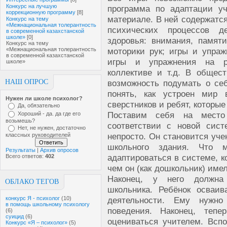
Конкурс на лучшую
программа по адаптации у
коррекционную программу
[8]
материале. В ней содержатся
Конкурс на тему
«Межнациональная толерантность
психических процессов д
в современной казахстанской
школе»
[0]
здоровья: внимания, памят
Конкурс на тему
«Межнациональная толерантность
моторики рук; игры и упра
в современной казахстанской
игры и упражнения на р
школе»
коллективе и т.д. В общест
НАШ ОПРОС
возможность подумать о се
понять, как устроен мир 
Нужен ли школе психолог?
сверстников и ребят, которые
Да, обязательно
Поставим себя на место
Хороший - да. да где его
возьмешь?
соответствии с новой сис
Нет, не нужен, достаточно
непросто. Он становится уче
классных руководителей
школьного здания. Что 
Результаты
|
Архив опросов
адаптироваться в системе, к
Всего ответов:
402
чем он (как дошкольник) име
Наконец, у него должна
ОБЛАКО ТЕГОВ
школьника. Ребёнок осваи
конкурс Я - психолог
(10)
деятельности. Ему нужн
в помощь школьному психологу
поведения. Наконец, тепе
(6)
суицид
(6)
оцениваться учителем. Всп
Конкурс «Я – психолог»
(5)