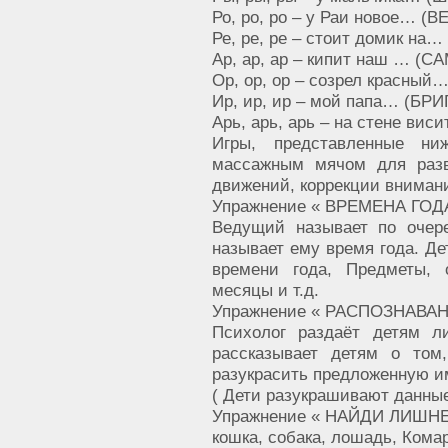
Ро, ро, ро – у Раи новое… (
Ре, ре, ре – стоит домик на…
Ар, ар, ар – кипит наш … (С
Ор, ор, ор – созрел красны
Ир, ир, ир – мой папа… (БР
Арь, арь, арь – на стене ви
Игры, представленные н
массажным мячом для разв
движений, коррекции вниман
Упражнение « ВРЕМЕНА ГОДА
Ведущий называет по очер
называет ему время года. Д
времени года, Предметы, 
месяцы и т.д.
Упражнение « РАСПОЗНАВА
Психолог раздаёт детям л
рассказывает детям о том
разукрасить предложенную им
( Дети разукрашивают данные
Упражнение « НАЙДИ ЛИШНЕ
кошка, собака, лошадь, Кома