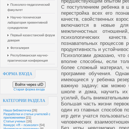
предшествующим опытом реб
Психолого-педагогический
С поступлением ребенка в 
факультет
перестройка всех его позн
Научно-техническая
качеств, свойственных взро
лаборатория превентивной
включаются в новые для
суицидологии
межличностных отношени
Первый казахстанский форум
психологических качес
доверия
познавательных процессов р
Фотогалерея
продуктивность и устойчивос
Психологами доказано, что
Республиканская научно-
вполне способны, если тол
практическая конференция
более сложный материал, ч
программе обучения. Одна
ФОРМА ВХОДА
имеющиеся у ребенка резе
Войти через uID
важную задачу: как можно 
Старая форма входа
школе и дома, научить их
усилий, быть внимательными
КАТЕГОРИИ РАЗДЕЛА
Большая часть жизни первокл
один из главных способов 
Наша библиотечка
[26]
Разработки и статьи учителей с
игр дети учатся пользовать
приложениями
[21]
человеческих взаимоотношен
Статьи ученых
[16]
Конкурс «Я – психолог»
[54]
Без игры невозможно пред
Интересные программы
[8]