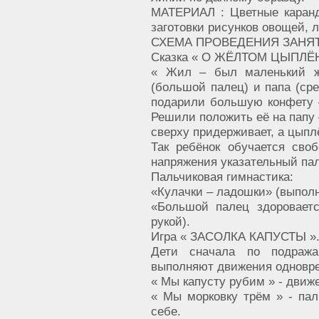
МАТЕРИАЛ : Цветные каранд
заготовки рисунков овощей, 
СХЕМА ПРОВЕДЕНИЯ ЗАНЯТ
Сказка « О ЖЁЛТОМ ЦЫПЛЁН
« Жил – был маленький ж
(большой палец) и папа (ср
подарили большую конфету –
Решили положить её на папу 
сверху придерживает, а цыпл
Так ребёнок обучается сво
напряжения указательный пал
Пальчиковая гимнастика:
«Кулачки – ладошки» (выполн
«Большой палец здоровает
рукой).
Игра « ЗАСОЛКА КАПУСТЫ »
Дети сначала по подража
выполняют движения одновре
« Мы капусту рубим » - движ
« Мы морковку трём » - пал
себе.