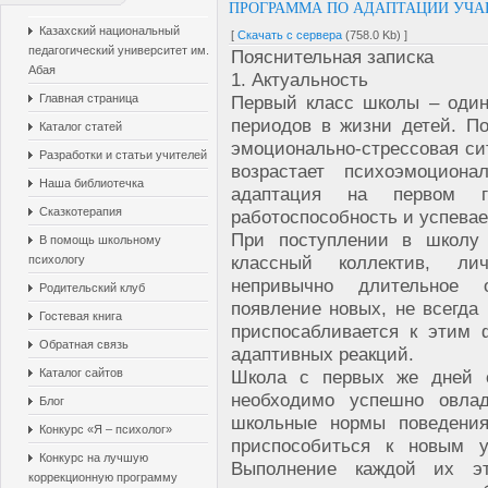
ПРОГРАММА ПО АДАПТАЦИИ УЧА
Казахский национальный
[
Скачать с сервера
(758.0 Kb) ]
педагогический университет им.
Пояснительная записка
Абая
1. Актуальность
Главная страница
Первый класс школы – один
периодов в жизни детей. П
Каталог статей
эмоционально-стрессовая си
Разработки и статьи учителей
возрастает психоэмоциона
Наша библиотечка
адаптация на первом г
Сказкотерапия
работоспособность и успева
При поступлении в школу 
В помощь школьному
классный коллектив, ли
психологу
непривычно длительное о
Родительский клуб
появление новых, не всегда
Гостевая книга
приспосабливается к этим 
Обратная связь
адаптивных реакций.
Каталог сайтов
Школа с первых же дней с
необходимо успешно овлад
Блог
школьные нормы поведения
Конкурс «Я – психолог»
приспособиться к новым у
Конкурс на лучшую
Выполнение каждой их эт
коррекционную программу