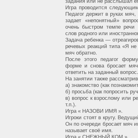
задания или не расслышал ег
Игра проводится следующим 
Педагог держит в руках мяч,
задает «непонятный» вопро
очень быстром темпе речи 
слов родного или иностранного
Задача ребенка — отреагиро
речевых реакций типа «Я не 
мяч обратно.
После этого педагог форм
форме и снова бросает мяч
ответить на заданный вопрос
На занятии также рассматри
а) знакомство (как познакоми
б) просьба (как попросить ручк
в) вопрос к взрослому или ре
т.п.).
Игра « НАЗОВИ ИМЯ ».
Игроки стоят в кругу. Ведущий
Он по очереди бросает мяч иг
называет своё имя.
Игра « СНЕЖНЫЙ КОМ ».