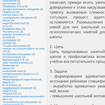
психология
(4)
означает, прежде всего, увел
воспитание
(3)
Пермякова Ольга
(3)
довершение к этим нагрузкам
Аутодеструктивное поведение
(3)
тревогу, вызванные сложно
Подросток
(3)
мастер-класс
(3)
ситуации, процесс адап
суицидальное поведение
(3)
Жизнь
(3)
осложняется. Размышления 
родительский клуб
(3)
эссе
(2)
новой для них школьной си
Владимир Леви
(2)
психологических занятий дл
Тесленко А.Н.
(2)
конкурс Я-психолог
(2)
школы.
аутизм
(2)
сертификат
(2)
конкурс
(2)
Татьяна Шустикова
(2)
2. Цель
конкурс на лучшую работу на тему
Цель предлагаемых занятий
«М
(1)
интересные программы
(1)
школе и профилактика воз
онтопсихологич
(1)
Кроповницкий О.В.
(1)
учебно-воспитательного проц
урок глазами ученика
(1)
Внимание
(1)
кризис
(1)
3. Задачи
психология тела
(1)
познавательные процессы
(1)
- формирование адекватно
Шекспир
(1)
Международный педагогический
осознание ребенком специфи
Форум
(1)
М. А Лапина
(1)
- выработка адекватных ре
модификация поведения
(1)
ной жизни;
педагоги
(1)
Рыжова Е.В.
(1)
- повышение школьной мотив
профилактика профессионального
выго
(1)
Психологическое отношение
(1)
самопознание
(1)