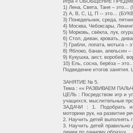
Игра « ОБОБЩЕНИЕ ПРЕДМЕ
1) Лена, Света, Таня – это…
2) А, В, С, Ц, П -- это… (БУК
3) Понедельник, среда, пят
4) Москва, Чебоксары, Лени
5) Морковь, свёкла, лук, ог
6) Стол, диван, кровать, ди
7) Грабли, лопата, мотыга
8) Яблоко, банан, апельсин 
9) Кукушка, аист, воробей, 
10) Ель, сосна, берёза – эт
Подведение итогов занятия. 
ЗАНЯТИЕ № 5.
Тема : «« РАЗВИВАЕМ ПАЛЬЧ
ЦЕЛЬ : Посредством игр и у
учащихся, мыслительные пр
ЗАДАЧИ : 1. Подобрать и
моторики рук, на развитие р
2. Научить детей выполнять 
3. Научить детей правильно 
линии по данному образцу.