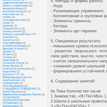
4. Методы и формы работы
графический диктант
(1)
- Игра;
работа с родителями
(1)
вечерняя школа
(1)
- Развивающие упражнения;
школьный психолог
(1)
классный час
(1)
- Коллективная и групповая р
тәрбие
(1)
психодиагоностика
(1)
- Элементы тренинга;
птицы
(1)
- Беседа;
семинар
(1)
Толерантность
(1)
- Элементы арт-терапии.
Сказка учителя
(1)
Конкурс учителей школ «Я –
психолог
(1)
личностьв
(1)
5. Ожидаемые результаты
классификация
(1)
- повышение уровня психолог
учебная мотивация
(1)
Дмитрий Устинов
(1)
- развитие творческого по
лекция
(1)
Встреча
(1)
свои действия, мысли, чувст
танграм
(1)
Караганда
(1)
- снятие эмоционального нап
успешный ученик
(1)
- снижение уровня школьной 
Игорь Вачков
(1)
Психология школьника
(1)
- формирование устойчивой 
педагогика
(1)
Бурлачук Л.Ф.
(1)
Международная научно-
практическая к
(1)
6. Содержание занятий
конференция
(1)
Анна Бердникова
(1)
СУИЦИДНОЕ ПОВЕДЕНИЕ
(1)
№ Тема Количество часов
Елена Пушкина
(1)
Марина Александровна Лапина
(1)
1 Знакомство. «Я+ТЫ=МЫ» 1
СОЦИАЛЬНО-
ПСИХОЛОГИЧЕСКАЯ
2 Школа и школьные правила
ПРОФИЛАКТ
(1)
3 «Я+ТЫ=ШКОЛА» 1
мазасындану
(1)