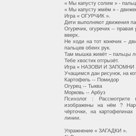
« Мы капусту солим » - паль
« Мы капусту жмём » - движ
Игра « ОГУРЧИК ».
Дети выполняют движения пал
Огуречик, огуречик -- правая
вверх.
Не ходи на тот конечик – дв
пальцев обеих рук.
Там мышка живёт – пальцы л
Тебе хвостик отгрызёт.
Игра « НАЗОВИ И ЗАПОМНИ
Учащимся дан рисунок, на к
Картофель -- Помидор
Огурец -- Тыква
Морковь -- Арбуз
Психолог : Рассмотрите 
изображены на нём ? Нари
чёрточки, на картофелинах
линии.
Упражнение « ЗАГАДКИ ».