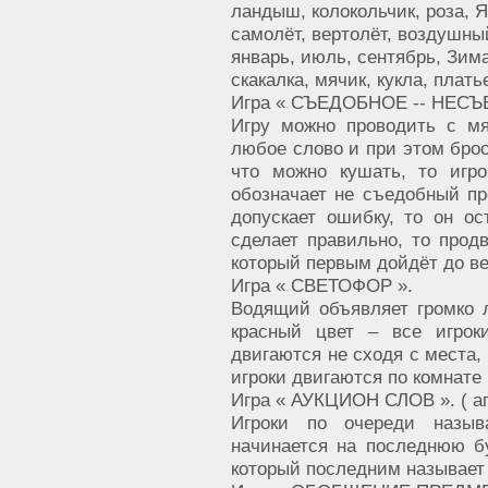
ландыш, колокольчик, роза, 
самолёт, вертолёт, воздушны
январь, июль, сентябрь, Зим
скакалка, мячик, кукла, плать
Игра « СЪЕДОБНОЕ -- НЕСЪ
Игру можно проводить с м
любое слово и при этом брос
что можно кушать, то игр
обозначает не съедобный пре
допускает ошибку, то он ос
сделает правильно, то продв
который первым дойдёт до в
Игра « СВЕТОФОР ».
Водящий объявляет громко 
красный цвет – все игрок
двигаются не сходя с места, 
игроки двигаются по комнате
Игра « АУКЦИОН СЛОВ ». ( апе
Игроки по очереди назы
начинается на последнюю бу
который последним называет 