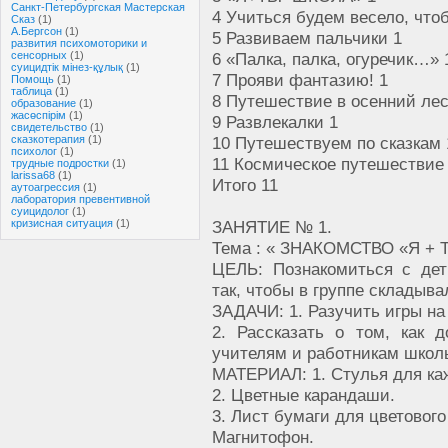
Санкт-Петербургская Мастерская
4 Учиться будем весело, что
Сказ
(1)
А.Бергсон
(1)
5 Развиваем пальчики 1
развития психомоторики и
сенсорных
(1)
6 «Палка, палка, огуречик…» 
суицидтік мінез-құлық
(1)
7 Прояви фантазию! 1
Помощь
(1)
таблица
(1)
8 Путешествие в осенний лес
образование
(1)
жасөспірім
(1)
9 Развлекалки 1
свидетельство
(1)
сказкотерапия
(1)
10 Путешествуем по сказкам 
психолог
(1)
11 Космическое путешествие
трудные подростки
(1)
larissa68
(1)
Итого 11
аутоагрессия
(1)
лаборатория превентивной
суицидолог
(1)
кризисная ситуация
(1)
ЗАНЯТИЕ № 1.
Тема : « ЗНАКОМСТВО «Я + 
ЦЕЛЬ: Познакомиться с де
так, чтобы в группе складыв
ЗАДАЧИ: 1. Разучить игры на
2. Рассказать о том, как 
учителям и работникам школ
МАТЕРИАЛ: 1. Стулья для каж
2. Цветные карандаши.
3. Лист бумаги для цветовог
Магнитофон.