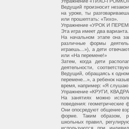
Упражнение «ТИХО-ГРОМКО
Ведущий произносит незакон
на уроке, ты разговариваешь
или прошептать: «Тихо».
Упражнение «УРОК И ПЕРЕ
Эта игра имеет два варианта.
На начальном этапе она за
различные формы деятел
играешь...»), а дети отвечаю
или «На перемене!»
Затем, когда дети распол
деятельности, соответству
Ведущий, обращаясь к одному
перемене...», а ребенок назы
время, например: «Я слушаю 
Упражнение «КРУГИ, КВАДР
На занятиях можно исполь
поведения: геометрические ф
Они опосредуют общение взро
форме. Таким образом, р
школьных правил, регулиру
используются при индиви