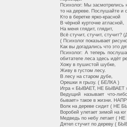
Психолог: Мы засмотрелись н
то на дереве. Послушайте и с
Кто в беретке ярко-красной
В чёрной курточке атласной,
На меня глядит, глядит,
Всё стучит, стучит, стучит? 
( Психолог показывает рисун
Как вы догадались что это дя
Психолог: А теперь послуша
обитателе леса здесь идёт реч
Хожу в пушистой шубке,
Живу в густом лесу.
В лесу на старом дубе,
Орешки я грызу. ( БЕЛКА )
Игра « БЫВАЕТ, НЕ БЫВАЕТ 
Ведущий называет что-либ
бывает» такое в жизни. НАП
Волк на дереве сидит ( НЕ Б
Воробей улетает зимой на юг
Медведь по небу летает ( НЕ
Дятел стучит по дереву ( БЫ