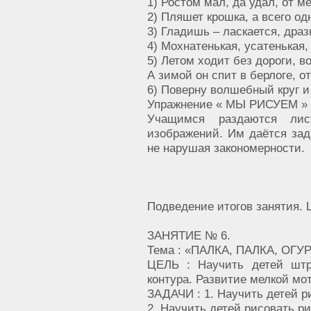
1) Ростом мал, да удал, от м
2) Пляшет крошка, а всего од
3) Гладишь – ласкается, дра
4) Мохнатенькая, усатенькая,
5) Летом ходит без дороги, в
А зимой он спит в берлоге, 
6) Поверну волшебный круг 
Упражнение « МЫ РИСУЕМ » (
Учащимся раздаются ли
изображений. Им даётся зад
не нарушая закономерности.
Подведение итогов занятия. 
ЗАНЯТИЕ № 6.
Тема : «ПАЛКА, ПАЛКА, ОГ
ЦЕЛЬ : Научить детей штр
контура. Развитие мелкой мот
ЗАДАЧИ : 1. Научить детей р
2. Научить детей рисовать р