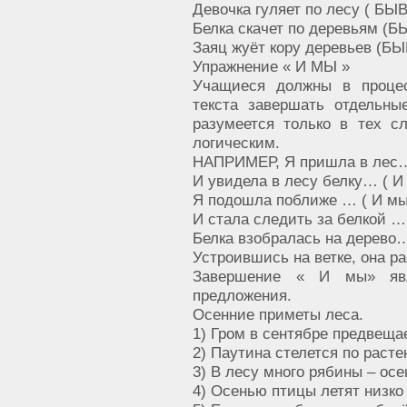
Девочка гуляет по лесу ( БЫВ
Белка скачет по деревьям (Б
Заяц жуёт кору деревьев (БЫ
Упражнение « И МЫ »
Учащиеся должны в процес
текста завершать отдельн
разумеется только в тех сл
логическим.
НАПРИМЕР, Я пришла в лес…
И увидела в лесу белку… ( И 
Я подошла поближе … ( И мы
И стала следить за белкой … 
Белка взобралась на дерево…
Устроившись на ветке, она р
Завершение « И мы» явл
предложения.
Осенние приметы леса.
1) Гром в сентябре предвеща
2) Паутина стелется по расте
3) В лесу много рябины – осе
4) Осенью птицы летят низко 