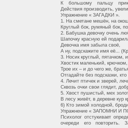
К большому пальцу прик
Действия производить, увели
Упражнение « ЗАГАДКИ ».
1. На сметане мешён, на окош
Круглый бок, румяный бок, п
2. Бабушка девочку очень лю
Шапочку красную ей подарил
Девочка имя забыла своё,
А ну, подскажите имя её... (
3. Носик круглый, пятачком, 
Хвостик маленький, крючком,
Трое их – и до чего же, брат
Отгадайте без подсказки, кто 
4. Лечит птичек и зверей, ле
Сквозь очки свои глядит, доб
5. Хвост пушистый, мех золо
В лесу живёт, в деревне кур 
6) Кто зимой холодной, броди
Упражнение « ЗАПОМНИ И П
Психолог отстукивает опре
очереди его повторить. З