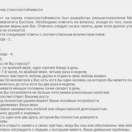
енку стрессоустойчивости
ст на оценку стрессоустойчивости был разработан ученым-психологом Ме
верситета Бостона. Необходимо ответить на вопросы, исходя из того, наск
дения верны для Вас. Отвечать следует на все пункты, даже если данное ут
 не относится.
ся следующие ответы с соответственным количеством очков:
гда - 1;
;
огда - 4;
5.
ы ли Вы стрессу?
е, по крайней мере, одно горячее блюдо в день.
е 7-8 часов, по крайней мере, четыре раза в неделю.
оянно чувствуете любовь других и отдаете свою любовь взамен.
лах 50 километров у Вас есть хотя бы один человек, на которого Вы можете п
жняетесь до пота хотя бы два раза в неделю.
риваете меньше половины пачки сигарет в день.
лю Вы потребляете не больше пяти рюмок алкогольных напитков.
 соответствует Вашему росту.
од полностью удовлетворяет Ваши основные потребности.
ддерживает Ваша вера.
улярно занимаетесь клубной или общественной деятельностью.
много друзей и знакомых.
есть один или два друга, которым Вы полностью доверяете.
ровы.
ете открыто заявить о своих чувствах, когда Вы злы или обеспокоены чем-либ
улярно обсуждаете с людьми, с которыми живете, Ваши домашние проблемы.