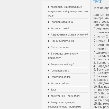
ТЕСТ
Казахский национальный
Тест на оц
педагогический университет им.
Данный те
Абая
центра Уни
эти утверж
Главная страница
Вам вообще
Каталог статей
Предлагают
 почти все
Разработки и статьи учителей
 часто - 2;
 иногда - 3
Наша библиотечка
 почти ник
Сказкотерапия
 никогда - 
Подвержен
В помощь школьному
1. Вы едит
психологу
2. Вы спит
3. Вы пост
Родительский клуб
4. В преде
5. Вы упра
Гостевая книга
6. Вы выку
7. За неде
Обратная связь
8. Ваш вес
9. Ваш дох
Каталог сайтов
10. Вас по
Блог
11. Вы рег
12. У Вас 
Конкурс «Я – психолог»
13. У Вас 
14. Вы здо
Конкурс на лучшую
15. Вы мож
коррекционную программу
16. Вы рег