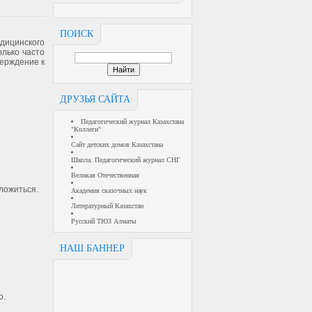
ПОИСК
дицинского
олько часто
верждение к
ДРУЗЬЯ САЙТА
Педагогический журнал Казахстана
"Коллеги"
Сайт детских домов Казахстана
Школа. Педагогический журнал СНГ
Великая Отечественная
оложиться.
Академия сказочных наук
Литературный Казахстан
Русский ТЮЗ Алматы
НАШ БАННЕР
о.