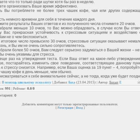
аете что-то только ради шутки хотя бы раз в неделю.
ете организовать Ваше время эффективно.
нь Вы потребляете не более трех чашек кофе, чая или других содержа
есть немного времени для себя в течение каждого дня.
жите результаты Ваших ответов и из полученного числа отнимите 20 очков.
абрали меньше 10 очков, то Вас можно обрадовать, в случае если Вы отве
 у Вас прекрасная устойчивость к стрессовым ситуациям и воздействию 
Вам не о чем беспокоиться.
итоговое число превысило 30 очков, стрессовые ситуации оказывают немал
знь, и Вы им не очень сильно сопротивляетесь.
брали более 50 очков, Вам следует серьезно задуматься о Вашей жизни – не
Вы очень уязвимы для стресса.
еще раз на утверждения теста. Если Ваш ответ на какое-либо утверждение
ше, постарайтесь изменить свое поведение, соответствующее данному пун
 к стрессу снизится. Например, если Ваша оценка за 19 пункт – 4, попробуйт
 чашку кофе в день меньше, чем обычно.
исматриваться к себе внимательнее сейчас, а не тогда, когда уже будет поздн
:
В помощь школьному психологу
|
Добавил
:
Баха
(23.04.2015) |
Автор
:
Бахыт
E
ов
:
991
|
Рейтинг
:
0.0
/
0
нтариев
:
0
Добавлять комментарии могут только зарегистрированные пользователи.
[
Регистрация
|
Вход
]