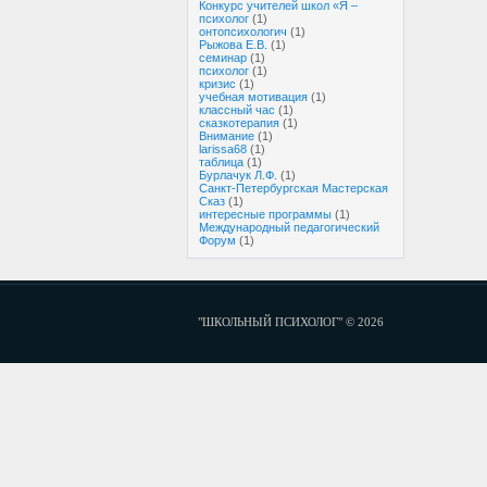
Конкурс учителей школ «Я –
психолог
(1)
онтопсихологич
(1)
Рыжова Е.В.
(1)
семинар
(1)
психолог
(1)
кризис
(1)
учебная мотивация
(1)
классный час
(1)
сказкотерапия
(1)
Внимание
(1)
larissa68
(1)
таблица
(1)
Бурлачук Л.Ф.
(1)
Санкт-Петербургская Мастерская
Сказ
(1)
интересные программы
(1)
Международный педагогический
Форум
(1)
"ШКОЛЬНЫЙ ПСИХОЛОГ" © 2026