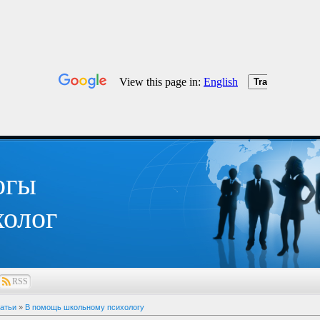
огы
олог
RSS
атьи
»
В помощь школьному психологу