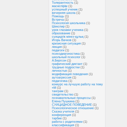
Толерантность
(1)
жасөспірім
(1)
успешный ученик
(1)
вечерняя школа
(1)
Помощь
(1)
Встреча
(1)
Психология школьника
(1)
Шекспир
(1)
урок глазами ученика
(1)
образование
(1)
суицидтік мінез-құлық
(1)
Игорь Вачков
(1)
кризисная ситуация
(1)
лекция
(1)
педагоги
(1)
психодиагоностика
(1)
школьный психолог
(1)
А.Бергсон
(1)
графический диктант
(1)
трудные подростки
(1)
личностьв
(1)
модификация поведения
(1)
аутоагрессия
(1)
педагогика
(1)
конкурс на лучшую работу на тему
«М
(1)
танграм
(1)
свидетельство
(1)
познавательные процессы
(1)
Елена Пушкина
(1)
СУИЦИДНОЕ ПОВЕДЕНИЕ
(1)
Психологическое отношение
(1)
Сказка учителя
(1)
конференция
(1)
тәрбие
(1)
работа с родителями
(1)
классификация
(1)