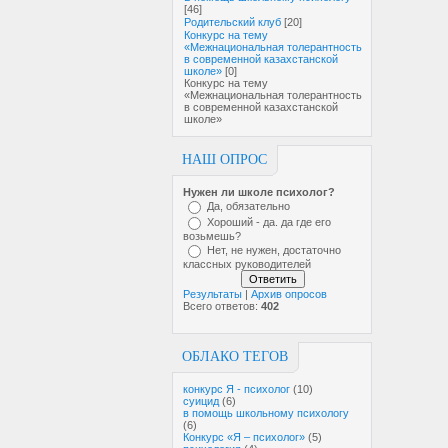
[46]
Родительский клуб
[20]
Конкурс на тему
«Межнациональная толерантность
в современной казахстанской
школе»
[0]
Конкурс на тему
«Межнациональная толерантность
в современной казахстанской
школе»
НАШ ОПРОС
Нужен ли школе психолог?
Да, обязательно
Хороший - да. да где его
возьмешь?
Нет, не нужен, достаточно
классных руководителей
Результаты
|
Архив опросов
Всего ответов:
402
ОБЛАКО ТЕГОВ
конкурс Я - психолог
(10)
суицид
(6)
в помощь школьному психологу
(6)
Конкурс «Я – психолог»
(5)