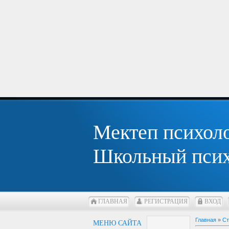
Мектеп психол
Школьный псих
ГЛАВНАЯ
РЕГИСТРАЦИЯ
ВХОД
Главная
»
Ст
МЕНЮ САЙТА