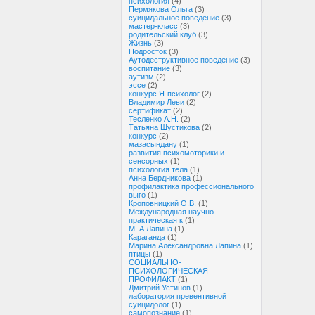
психология
(4)
Пермякова Ольга
(3)
суицидальное поведение
(3)
мастер-класс
(3)
родительский клуб
(3)
Жизнь
(3)
Подросток
(3)
Аутодеструктивное поведение
(3)
воспитание
(3)
аутизм
(2)
эссе
(2)
конкурс Я-психолог
(2)
Владимир Леви
(2)
сертификат
(2)
Тесленко А.Н.
(2)
Татьяна Шустикова
(2)
конкурс
(2)
мазасындану
(1)
развития психомоторики и
сенсорных
(1)
психология тела
(1)
Анна Бердникова
(1)
профилактика профессионального
выго
(1)
Кроповницкий О.В.
(1)
Международная научно-
практическая к
(1)
М. А Лапина
(1)
Караганда
(1)
Марина Александровна Лапина
(1)
птицы
(1)
СОЦИАЛЬНО-
ПСИХОЛОГИЧЕСКАЯ
ПРОФИЛАКТ
(1)
Дмитрий Устинов
(1)
лаборатория превентивной
суицидолог
(1)
самопознание
(1)