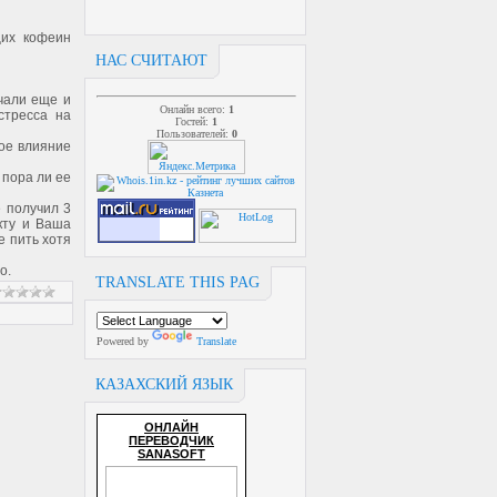
щих кофеин
НАС СЧИТАЮТ
чали еще и
Онлайн всего:
1
стресса на
Гостей:
1
Пользователей:
0
ое влияние
 пора ли ее
 получил 3
кту и Ваша
е пить хотя
о.
TRANSLATE THIS PAG
Powered by
Translate
КАЗАХСКИЙ ЯЗЫК
ОНЛАЙН
ПЕРЕВОДЧИК
SANASOFT