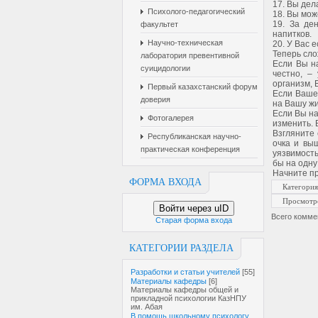
17. Вы дел
Психолого-педагогический
18. Вы мож
19. За де
факультет
напитков.
Научно-техническая
20. У Вас 
Теперь сло
лаборатория превентивной
Если Вы н
суицидологии
честно, –
организм, 
Первый казахстанский форум
Если Ваше 
доверия
на Вашу жи
Если Вы на
Фотогалерея
изменить. 
Взгляните 
Республиканская научно-
очка и вы
практическая конференция
уязвимость
бы на одну
Начните пр
ФОРМА ВХОДА
Категория
Просмотр
Войти через uID
Всего комме
Старая форма входа
КАТЕГОРИИ РАЗДЕЛА
Разработки и статьи учителей
[55]
Материалы кафедры
[6]
Материалы кафедры общей и
прикладной психологии КазНПУ
им. Абая
В помощь школьному психологу