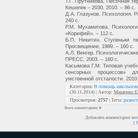
Т.Г. Прутникова. Песочная т
Кешелек – 2030, 2010. – 86 с.
Д.А. Глазунов. Психология. Р
240 с.
Р.М. Мухаметова. Психологи
«Корифей». – 112 с.
Б.П. Никитин. Ступеньки т
Просвещение, 1989. – 160 с.
А.Л. Венгер. Психологически
ПРЕСС, 2003. – 160 с.
Касымова Г.М. Типовая учеб
сенсорных процессов» д
умственной отсталости. 2010 
Категория
:
В помощь школьном
(30.11.2014) |
Автор
:
Мащенко Е
Просмотров
:
2757
|
Теги
:
разви
Всего комментариев
:
0
Добавлять комментарии мог
[