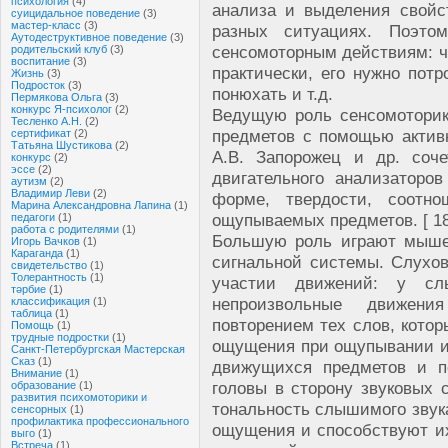
психология
(4)
анализа и выделения свой
суицидальное поведение
(3)
мастер-класс
(3)
разных ситуациях. Поэто
Аутодеструктивное поведение
(3)
сенсомоторным действиям: ч
родительский клуб
(3)
воспитание
(3)
практически, его нужно потр
Жизнь
(3)
Подросток
(3)
понюхать и т.д.
Пермякова Ольга
(3)
конкурс Я-психолог
(2)
Ведущую роль сенсомоторик
Тесленко А.Н.
(2)
предметов с помощью активн
сертификат
(2)
Татьяна Шустикова
(2)
А.В. Запорожец и др. соч
конкурс
(2)
эссе
(2)
двигательного анализаторо
аутизм
(2)
Владимир Леви
(2)
форме, твердости, соотно
Марина Александровна Лапина
(1)
ощупываемых предметов. [ 18
педагоги
(1)
работа с родителями
(1)
Большую роль играют мыше
Игорь Вачков
(1)
Караганда
(1)
сигнальной системы. Слухов
свидетельство
(1)
Толерантность
(1)
участии движений: у сл
тәрбие
(1)
непроизвольные движени
классификация
(1)
таблица
(1)
повторением тех слов, кото
Помощь
(1)
трудные подростки
(1)
ощущения при ощупывании и
Санкт-Петербургская Мастерская
Сказ
(1)
движущихся предметов и п
Внимание
(1)
головы в сторону звуковых 
образование
(1)
развития психомоторики и
тональность слышимого зву
сенсорных
(1)
профилактика профессионального
ощущения и способствуют их
выго
(1)
Встреча
(1)