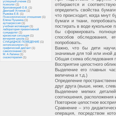
успешный ученик
(1)
отбираются и соответству
психолог
(1)
Кроповницкий О.В.
(1)
определить свойства бумаги
Дмитрий Устинов
(1)
Рыжова Е.В.
(1)
что происходит, когда мнут б
Психологическое отношение
(1)
бумаги и ткани, попробовать
Елена Пушкина
(1)
аутоагрессия
(1)
постирать в воде кукольное п
учебная мотивация
(1)
лаборатория превентивной
бы сформировать полноце
суицидолог
(1)
кризисная ситуация
(1)
способов обследования, е
вечерняя школа
(1)
попробовать.
СУИЦИДНОЕ ПОВЕДЕНИЕ
(1)
онтопсихологич
(1)
Важно, что бы дети научи
графический диктант
(1)
самопознание
(1)
значимые для той или иной д
М. А Лапина
(1)
сказкотерапия
(1)
Общая схема обследования п
Восприятие целостного облик
Выделение его главных ча
величина и т.д.)
Определение пространственн
друг друга (выше, ниже, слева
Выделение мелких деталей
соотношения, расположения и
Повторное целостное восприя
Сравнение – это дидактичес
операция, посредством кот