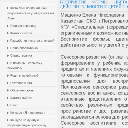
ВОСПРИЯТИЕ ФОРМЫ, ЦВЕТ
ДЕЙСТВИТЕЛЬНОСТИ У ДЕТЕЙ С
Казахский национальный
педагогический университет им.
Мащенко Елена Николаевна
Абая
Казахстан, СКО, г.Петропавло
Главная страница
КГУ «Специальная (коррекц
ограниченными возможностями
Каталог статей
Восприятие формы, цвет
Разработки и статьи учителей
действительности у детей с 
Наша библиотечка
Сказкотерапия
Сенсорное развитие (от лат.
формирование у ребенка п
В помощь школьному
предметах и явлениях окруж
психологу
готовыми к функциониро
Родительский клуб
предпосылки для воспри
Гостевая книга
Полноценное сенсорное раз
Обратная связь
сенсорного воспитания, ког
Каталог сайтов
эталонные представления о
свойствах различных пре
Блог
пространстве и др., разви
Конкурс «Я – психолог»
закладывается основа для ра
Конкурс на лучшую
Сенсорное воспитание с
коррекционную программу