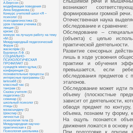
слышимой речи и мышечны
А.Бергсон
(1)
возникают соответству
модификация поведения
(1)
Анна Бердникова
(1)
формировании громкой речи.
Конкурс учителей школ «Я –
психолог
(1)
Отечественная наука выделя
психодиагоностика
(1)
урок глазами ученика
(1)
обследование и сравнение:
лекция
(1)
Обследование – специальн
кризис
(1)
конкурс на лучшую работу на тему
(объекта) с целью исполь
«М
(1)
Международный педагогический
практической деятельности.
Форум
(1)
жасөспірім
(1)
Развитие сенсорных действ
Бурлачук Л.Ф.
(1)
лишь в ходе усвоения общес
СОЦИАЛЬНО-
ПСИХОЛОГИЧЕСКАЯ
практики и обучения эффе
ПРОФИЛАКТ
(1)
суицидтік мінез-құлық
(1)
превышается, если реб
конференция
(1)
познавательные процессы
(1)
обследования предметов с 
интересные программы
(1)
эталонов.
larissa68
(1)
классный час
(1)
Обследование может идти по
танграм
(1)
Сказка учителя
(1)
объему (плоскостные пред
педагогика
(1)
семинар
(1)
зависит от деятельности, ко
школьный психолог
(1)
обводя предмет по контуру
птицы
(1)
мазасындану
(1)
объема, познаем ту форму, к
Шекспир
(1)
личностьв
(1)
На ощупь познается объ
психология тела
(1)
Международная научно-
движения ложатся в основу из
практическая к
(1)
При подготовке к другим 
Психология школьника
(1)