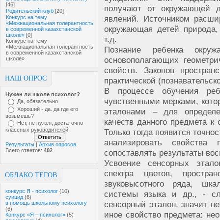
[46]
получают от окружающей д
Родительский клуб
[20]
явлений. Источником расши
Конкурс на тему
«Межнациональная толерантность
окружающая детей природа, 
в современной казахстанской
школе»
[0]
т.д.
Конкурс на тему
«Межнациональная толерантность
Познание ребенка окру
в современной казахстанской
основополагающих геометри
школе»
свойств. Законов простра
НАШ ОПРОС
практической (познавательск
В процессе обучения реб
Нужен ли школе психолог?
чувственными мерками, кото
Да, обязательно
Хороший - да. да где его
эталонами – для определ
возьмешь?
качеств данного предмета к 
Нет, не нужен, достаточно
классных руководителей
Только тогда появится точно
анализировать свойства 
Результаты
|
Архив опросов
Всего ответов:
402
сопоставлять результаты вос
Усвоение сенсорных этало
спектра цветов, простра
ОБЛАКО ТЕГОВ
звуковысотного ряда, шка
конкурс Я - психолог
(10)
системы языка и др., - с
суицид
(6)
сенсорный эталон, значит не
в помощь школьному психологу
(6)
иное свойство предмета: не
Конкурс «Я – психолог»
(5)