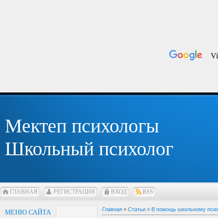
Мектеп психологы
Школьный психолог
ГЛАВНАЯ
РЕГИСТРАЦИЯ
ВХОД
RSS
Главная
»
Статьи
»
В помощь школьному пси
МЕНЮ САЙТА