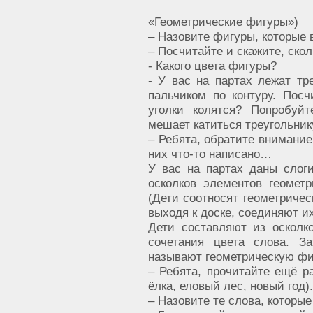
«Геометрические фигуры»)
– Назовите фигуры, которые 
– Посчитайте и скажите, ско
- Какого цвета фигуры?
- У вас на партах лежат тр
пальчиком по контуру. Пос
уголки колятся? Попробуйт
мешает катиться треугольник
– Ребята, обратите внимание 
них что-то написано…
У вас на партах даны слог
осколков элементов геомет
(Дети соотносят геометричес
выходя к доске, соединяют их
Дети составляют из осколк
сочетания цвета слова. З
называют геометрическую фиг
– Ребята, прочитайте ещё р
ёлка, еловый лес, новый год).
– Назовите те слова, которые