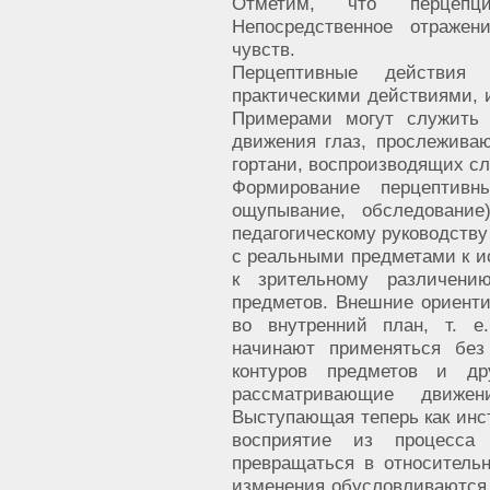
Отметим, что перцепци
Непосредственное отражен
чувств.
Перцептивные действия 
практическими действиями,
Примерами могут служить 
движения глаз, прослежив
гортани, воспроизводящих с
Формирование перцептивн
ощупывание, обследование
педагогическому руководству
с реальными предметами к и
к зрительному различени
предметов. Внешние ориенти
во внутренний план, т. е
начинают применяться без
контуров предметов и д
рассматривающие движе
Выступающая теперь как инст
восприятие из процесса 
превращаться в относитель
изменения обусловливаются