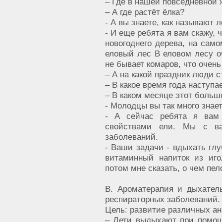
– Где в нашей повседневной 
– А где растёт ёлка?
- А вы знаете, как называют л
- И еще ребята я вам скажу, 
новогоднего дерева, на само
еловый лес В еловом лесу о
не бывает комаров, что очень
– А на какой праздник люди с
– В какое время года наступа
– В каком месяце этот больш
- Молодцы вы так много знает
- А сейчас ребята я вам 
свойствами ели. Мы с ва
заболеваний.
- Ваши задачи - вдыхать глу
витаминный напиток из иго
потом мне сказать, о чем пел
В. Ароматерапия и дыхател
респираторных заболеваний.
Цель: развитие различных а
– Дети выдыхают при помо