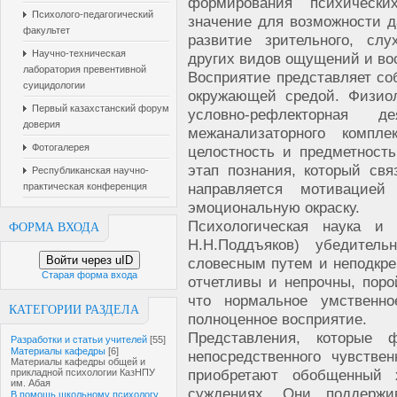
формирования психическ
Психолого-педагогический
значение для возможности д
факультет
развитие зрительного, слух
Научно-техническая
других видов ощущений и во
лаборатория превентивной
Восприятие представляет соб
суицидологии
окружающей средой. Физиол
Первый казахстанский форум
условно-рефлекторная д
доверия
межанализаторного компл
Фотогалерея
целостность и предметност
этап познания, который св
Республиканская научно-
направляется мотивацие
практическая конференция
эмоциональную окраску.
Психологическая наука и п
ФОРМА ВХОДА
Н.Н.Поддъяков) убедитель
Войти через uID
словесным путем и неподкре
Старая форма входа
отчетливы и непрочны, поро
что нормальное умственн
КАТЕГОРИИ РАЗДЕЛА
полноценное восприятие.
Представления, которые
Разработки и статьи учителей
[55]
Материалы кафедры
[6]
непосредственного чувстве
Материалы кафедры общей и
приобретают обобщенный 
прикладной психологии КазНПУ
им. Абая
суждениях. Они поддержи
В помощь школьному психологу