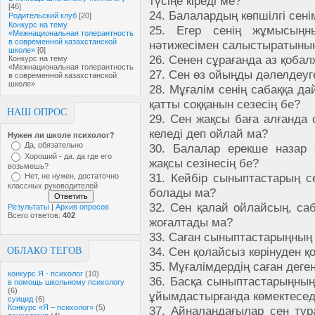
түсіңе кіреді ме?
[46]
24. Балалардың көпшілгі сені
Родительский клуб
[20]
Конкурс на тему
25. Егер сенің жұмысыңны
«Межнациональная толерантность
в современной казахстанской
нәтижесімен салыстыратынын 
школе»
[0]
26. Сенен сұрағанда аз қоба
Конкурс на тему
«Межнациональная толерантность
27. Сен өз ойыңды дәлелдеуг
в современной казахстанской
школе»
28. Мұғалім сенің сабаққа д
қатты соққанын сезесің бе?
НАШ ОПРОС
29. Сен жақсы баға алғанда 
келеді деп ойлай ма?
Нужен ли школе психолог?
Да, обязательно
30. Балалар ерекше назар 
Хороший - да. да где его
жақсы сезінесің бе?
возьмешь?
31. Кейбір сыныптастарың се
Нет, не нужен, достаточно
классных руководителей
болады ма?
32. Сен қалай ойлайсың, са
Результаты
|
Архив опросов
Всего ответов:
402
жоғалтады ма?
33. Саған сыныптастарыңның 
34. Сен қолайсыз көрінуден қ
ОБЛАКО ТЕГОВ
35. Мұғалімдердің саған деге
конкурс Я - психолог
(10)
36. Басқа сыныптастарыңның
в помощь школьному психологу
(6)
ұйымдастырғанда көмектесед
суицид
(6)
Конкурс «Я – психолог»
(5)
37. Айналаңдағылар сен тур