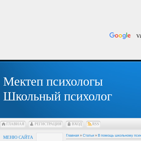
Мектеп психологы
Школьный психолог
ГЛАВНАЯ
РЕГИСТРАЦИЯ
ВХОД
RSS
Главная
»
Статьи
»
В помощь школьному пси
МЕНЮ САЙТА