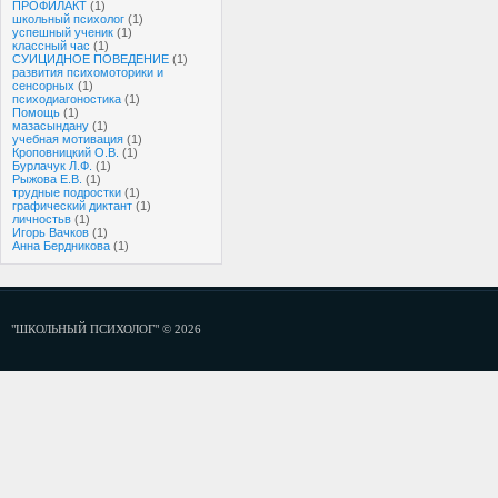
ПРОФИЛАКТ
(1)
школьный психолог
(1)
успешный ученик
(1)
классный час
(1)
СУИЦИДНОЕ ПОВЕДЕНИЕ
(1)
развития психомоторики и
сенсорных
(1)
психодиагоностика
(1)
Помощь
(1)
мазасындану
(1)
учебная мотивация
(1)
Кроповницкий О.В.
(1)
Бурлачук Л.Ф.
(1)
Рыжова Е.В.
(1)
трудные подростки
(1)
графический диктант
(1)
личностьв
(1)
Игорь Вачков
(1)
Анна Бердникова
(1)
"ШКОЛЬНЫЙ ПСИХОЛОГ" © 2026