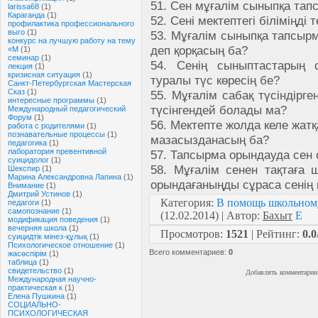
51. Сен мұғалім сыныпқа тап
larissa68
(1)
Караганда
(1)
52. Сені мектептегі біліміңді
профилактика профессионального
выго
(1)
53. Мұғалім сыныпқа тапсыр
конкурс на лучшую работу на тему
деп қорқасың ба?
«М
(1)
семинар
(1)
54. Сенің сыныптастарың 
лекция
(1)
кризисная ситуация
(1)
туралы түс көресің бе?
Санкт-Петербургская Мастерская
Сказ
(1)
55. Мұғалім сабақ түсіндірг
интересные программы
(1)
түсінгендей болады ма?
Международный педагогический
Форум
(1)
56. Мектепте жолда келе жат
работа с родителями
(1)
познавательные процессы
(1)
мазасызданасың ба?
педагогика
(1)
лаборатория превентивной
57. Тапсырма орындауда сен 
суицидолог
(1)
58. Мұғалім сенен тақтаға
Шекспир
(1)
Марина Александровна Лапина
(1)
орындағаныңды сұраса сенің 
Внимание
(1)
Дмитрий Устинов
(1)
Категория
:
В помощь школьном
педагоги
(1)
самопознание
(1)
(12.02.2014) |
Автор
:
Бахыт
E
модификация поведения
(1)
вечерняя школа
(1)
Просмотров
:
1521
|
Рейтинг
:
0.0
суицидтік мінез-құлық
(1)
Психологическое отношение
(1)
Всего комментариев
:
0
жасөспірім
(1)
таблица
(1)
свидетельство
(1)
Добавлять комментарии 
Международная научно-
практическая к
(1)
Елена Пушкина
(1)
СОЦИАЛЬНО-
ПСИХОЛОГИЧЕСКАЯ