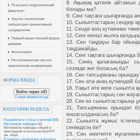
8. Ақымақ қателік айтамын 
Психолого-педагогический
болады ма?
факультет
9. Сені тақтаға шығарғанда ая
Научно-техническая
10. Сыныптастарың сендер әрт
лаборатория превентивной
11. Сенде өзің күткеннен төм
суицидологии
12. Сені екінші жылға қалдыр
Первый казахстанский форум
13. Сен таңдауы бар ойында
доверия
таңдамайды.
Фотогалерея
14. Сені тақтаға шығарғанда 
Республиканская научно-
15. Сенің қалағаныңды сы
практическая конференция
сезімде жиі боласың ба?
16. Сен тапсырманы орындау
ФОРМА ВХОДА
17. Сен ата-анаң күткендей 
18. Уақыт өте келе сыныпта қ
Войти через uID
19. Сыныптастарың сен жауап 
Старая форма входа
20. Сен өз сыныптастарыңа ұ
21. Тапсырманы орындап б
КАТЕГОРИИ РАЗДЕЛА
мазасызданасың ба?
22. Сыныпта жұмыс істегенд
Разработки и статьи учителей
[55]
Материалы кафедры
[6]
сенімдісің бе?
Материалы кафедры общей и
прикладной психологии КазНПУ
23. Сен мектепте мұғалімні
им. Абая
В помощь школьному психологу