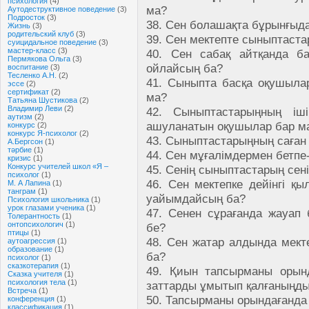
психология
(4)
ма?
Аутодеструктивное поведение
(3)
Подросток
(3)
38. Сен болашақта бұрынғыда
Жизнь
(3)
родительский клуб
(3)
39. Сен мектепте сыныптаста
суицидальное поведение
(3)
мастер-класс
(3)
40. Сен сабақ айтқанда б
Пермякова Ольга
(3)
ойлайсың ба?
воспитание
(3)
Тесленко А.Н.
(2)
41. Сыныпта басқа оқушыла
эссе
(2)
сертификат
(2)
ма?
Татьяна Шустикова
(2)
Владимир Леви
(2)
42. Сыныптастарыңның іш
аутизм
(2)
ашуланатын оқушылар бар м
конкурс
(2)
конкурс Я-психолог
(2)
43. Сыныптастарыңның саған 
А.Бергсон
(1)
тәрбие
(1)
44. Сен мұғалімдермен бетпе-
кризис
(1)
Конкурс учителей школ «Я –
45. Сенің сыныптастарың сені
психолог
(1)
46. Сен мектепке дейінгі қы
М. А Лапина
(1)
танграм
(1)
уайымдайсың ба?
Психология школьника
(1)
урок глазами ученика
(1)
47. Сенен сұрағанда жауап
Толерантность
(1)
онтопсихологич
(1)
бе?
птицы
(1)
48. Сен жатар алдында мект
аутоагрессия
(1)
образование
(1)
ба?
психолог
(1)
сказкотерапия
(1)
49. Қиын тапсырманы орын
Сказка учителя
(1)
психология тела
(1)
заттарды ұмытып қалғаныңды
Встреча
(1)
50. Тапсырманы орындағанда 
конференция
(1)
классификация
(1)