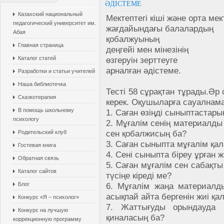
ӘДІСТЕМЕ
Казахский национальный
Мектептегі кіші және орта мек
педагогический университет им.
жағдайындағы балалардың
Абая
қобалжуының
Главная страница
деңгейі мен мінезінің
Каталог статей
өзгеруін зерттеуге
арналған әдістеме.
Разработки и статьи учителей
Наша библиотечка
Тесті 58 сұрақтан тұрады.Әр
Сказкотерапия
керек. Оқушыларға сауалнама 
В помощь школьному
1. Саған өзіңді сыныптастар
психологу
2. Мұғалім сенің материалды 
сен қобалжисың ба?
Родительский клуб
3. Саған сыныпта мұғалім қа
Гостевая книга
4. Сені сыныпта біреу ұрған 
Обратная связь
5. Саған мұғалім сен сабақт
Каталог сайтов
түсіңе кіреді ме?
Блог
6. Мұғалім жаңа материалды
асықпай айта бергенін жиі қа
Конкурс «Я – психолог»
7. Жаттығуды орындауда 
Конкурс на лучшую
қиналасың ба?
коррекционную программу