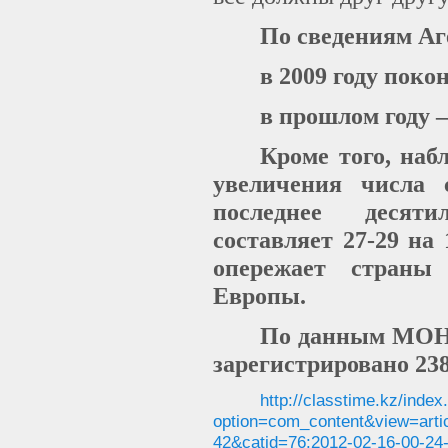
По сведениям Аг
в 2009 году поко
в прошлом году –
Кроме того, наб
увеличения числа 
последнее десят
составляет
27-29 на 
опережает стран
Европы.
По данным МОН Р
зарегистрировано 238
http://classtime.kz/index
option=com_content&view=arti
42&catid=76:2012-02-16-00-24