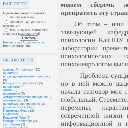
можем сберечь 
НАШ ОПРОС
прекратить эту стр
Нужен ли школе психолог?
Да, обязательно
Хороший - да. да где его
Об этом – наш 
возьмешь?
Нет, не нужен, достаточно
заведующей кафе
классных руководителей
психологии КазНПУ и
Результаты
|
Архив опросов
Всего ответов:
402
лаборатории превент
психологических н
ОБЛАКО ТЕГОВ
психоневрологом высш
конкурс Я - психолог
(10)
суицид
(6)
– Проблема суици
в помощь школьному психологу
(6)
но в ней можно выде
Конкурс «Я – психолог»
(5)
психология
(4)
начала разговор моя 
Жизнь
(3)
воспитание
(3)
Аутодеструктивное поведение
(3)
глобальный. Стремите
мастер-класс
(3)
суицидальное поведение
(3)
перемены, нараст
родительский клуб
(3)
Пермякова Ольга
(3)
современной жизни 
Подросток
(3)
Владимир Леви
(2)
конкурс Я-психолог
(2)
информационной и п
сертификат
(2)
Тесленко А.Н.
(2)