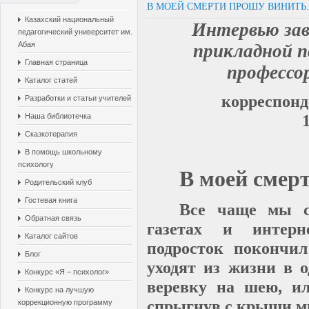
В МОЕЙ СМЕРТИ ПРОШУ ВИНИТЬ..
Казахский национальный
Интервью зав
педагогический университет им.
Абая
прикладной пс
Главная страница
профессо
Каталог статей
корреспонд
Разработки и статьи учителей
Наша библиотечка
Сказкотерапия
В помощь школьному
психологу
В моей смерт
Родительский клуб
Гостевая книга
Все чаще мы с
Обратная связь
газетах и интерн
Каталог сайтов
подросток покончил
Блог
уходят из жизни в о
Конкурс «Я – психолог»
веревку на шею, ил
Конкурс на лучшую
спрыгнув с крыши 
коррекционную программу