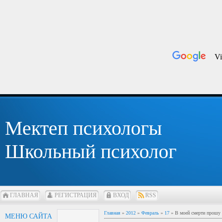
Мектеп психологы
Школьный психолог
ГЛАВНАЯ
РЕГИСТРАЦИЯ
ВХОД
RSS
Главная
»
2012
»
Февраль
»
17
» В моей смерти прошу 
МЕНЮ САЙТА