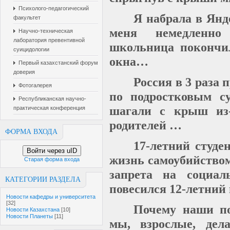
Психолого-педагогический
Я набрала в Янд
факультет
меня немедленно 
Научно-техническая
лаборатория превентивной
школьница покончил
суицидологии
окна…
Первый казахстанский форум
доверия
Россия в 3 раза
Фотогалерея
по подростковым с
Республиканская научно-
шагали с крыш из-
практическая конференция
родителей …
ФОРМА ВХОДА
17-летний студе
Войти через uID
жизнь самоубийство
Старая форма входа
запрета на социа
КАТЕГОРИИ РАЗДЕЛА
повесился 12-летний
Новости кафедры и университета
[32]
Почему наши по
Новости Казахстана
[10]
Новости Планеты
[11]
мы, взрослые, дел