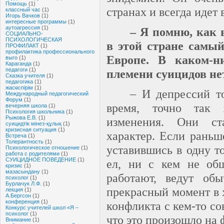
Помощь
(1)
странах и всегда идет 
классный час
(1)
Игорь Вачков
(1)
интересные программы
(1)
аутоагрессия
(1)
– Я помню, как 
СОЦИАЛЬНО-
ПСИХОЛОГИЧЕСКАЯ
в этой стране самы
ПРОФИЛАКТ
(1)
профилактика профессионального
Европе. В каком-н
выго
(1)
Караганда
(1)
педагоги
(1)
племени суицидов не
Сказка учителя
(1)
педагогика
(1)
жасөспірім
(1)
– И депрессий то
Международный педагогический
Форум
(1)
время, точно так 
вечерняя школа
(1)
Психология школьника
(1)
Рыжова Е.В.
(1)
изменения. Они ст
суицидтік мінез-құлық
(1)
кризисная ситуация
(1)
характер. Если раньш
Встреча
(1)
Толерантность
(1)
уставившись в одну то
Психологическое отношение
(1)
работа с родителями
(1)
СУИЦИДНОЕ ПОВЕДЕНИЕ
(1)
ел, ни с кем не общ
кризис
(1)
мазасындану
(1)
работают, ведут об
психолог
(1)
Бурлачук Л.Ф.
(1)
прекрасный момент в 
лекция
(1)
А.Бергсон
(1)
конференция
(1)
конфликта с кем-то с
Конкурс учителей школ «Я –
психолог
(1)
что это произошло на 
Внимание
(1)