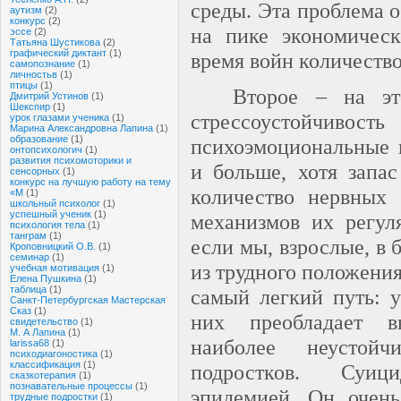
среды. Эта проблема 
аутизм
(2)
конкурс
(2)
на пике экономичес
эссе
(2)
Татьяна Шустикова
(2)
графический диктант
(1)
время войн количеств
самопознание
(1)
личностьв
(1)
птицы
(1)
Второе – на э
Дмитрий Устинов
(1)
Шекспир
(1)
стрессоустойч
урок глазами ученика
(1)
Марина Александровна Лапина
(1)
образование
(1)
психоэмоциональные н
онтопсихологич
(1)
развития психомоторики и
и больше, хотя запас
сенсорных
(1)
конкурс на лучшую работу на тему
количество нервных 
«М
(1)
школьный психолог
(1)
успешный ученик
(1)
механизмов их регул
психология тела
(1)
танграм
(1)
если мы, взрослые, в
Кроповницкий О.В.
(1)
семинар
(1)
из трудного положения
учебная мотивация
(1)
Елена Пушкина
(1)
таблица
(1)
самый легкий путь: у
Санкт-Петербургская Мастерская
Сказ
(1)
них преобладает в
свидетельство
(1)
М. А Лапина
(1)
наиболее неустойч
larissa68
(1)
психодиагоностика
(1)
классификация
(1)
подростков. Суиц
сказкотерапия
(1)
познавательные процессы
(1)
эпидемией. Он очень
трудные подростки
(1)