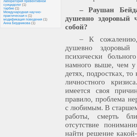
лаборатория превентивной
суицидолог
(1)
– Раушан Бейда
тәрбие
(1)
Международная научно-
практическая к
(1)
душевно здоровый ч
модификация поведения
(1)
Анна Бердникова
(1)
собой?
– К сожалению
душевно здоровый
психически больног
намного выше, чем у 
детях, подростках, то
личностного кризис
имеется своя причи
правило, проблема не
с любимым. В старшем
работы, смерть бли
отсутствие пониман
найти решение какой-