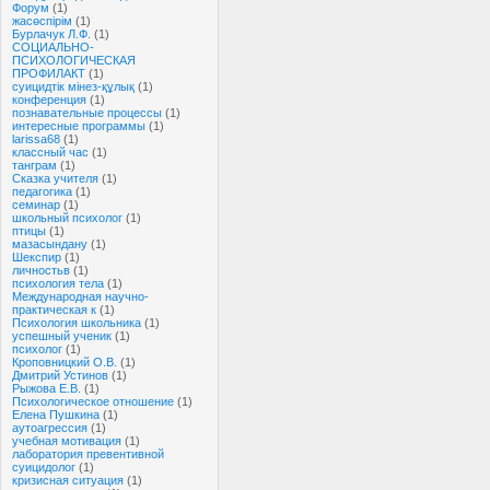
Форум
(1)
жасөспірім
(1)
Бурлачук Л.Ф.
(1)
СОЦИАЛЬНО-
ПСИХОЛОГИЧЕСКАЯ
ПРОФИЛАКТ
(1)
суицидтік мінез-құлық
(1)
конференция
(1)
познавательные процессы
(1)
интересные программы
(1)
larissa68
(1)
классный час
(1)
танграм
(1)
Сказка учителя
(1)
педагогика
(1)
семинар
(1)
школьный психолог
(1)
птицы
(1)
мазасындану
(1)
Шекспир
(1)
личностьв
(1)
психология тела
(1)
Международная научно-
практическая к
(1)
Психология школьника
(1)
успешный ученик
(1)
психолог
(1)
Кроповницкий О.В.
(1)
Дмитрий Устинов
(1)
Рыжова Е.В.
(1)
Психологическое отношение
(1)
Елена Пушкина
(1)
аутоагрессия
(1)
учебная мотивация
(1)
лаборатория превентивной
суицидолог
(1)
кризисная ситуация
(1)