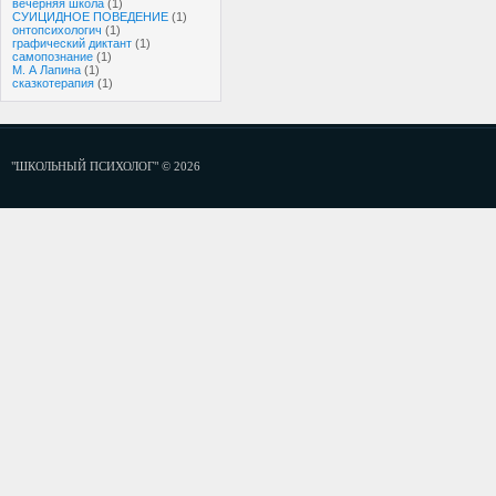
вечерняя школа
(1)
СУИЦИДНОЕ ПОВЕДЕНИЕ
(1)
онтопсихологич
(1)
графический диктант
(1)
самопознание
(1)
М. А Лапина
(1)
сказкотерапия
(1)
"ШКОЛЬНЫЙ ПСИХОЛОГ" © 2026