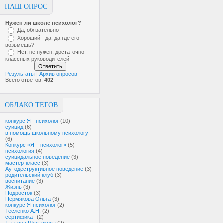
НАШ ОПРОС
Нужен ли школе психолог?
Да, обязательно
Хороший - да. да где его
возьмешь?
Нет, не нужен, достаточно
классных руководителей
Результаты
|
Архив опросов
Всего ответов:
402
ОБЛАКО ТЕГОВ
конкурс Я - психолог
(10)
суицид
(6)
в помощь школьному психологу
(6)
Конкурс «Я – психолог»
(5)
психология
(4)
суицидальное поведение
(3)
мастер-класс
(3)
Аутодеструктивное поведение
(3)
родительский клуб
(3)
воспитание
(3)
Жизнь
(3)
Подросток
(3)
Пермякова Ольга
(3)
конкурс Я-психолог
(2)
Тесленко А.Н.
(2)
сертификат
(2)
Татьяна Шустикова
(2)