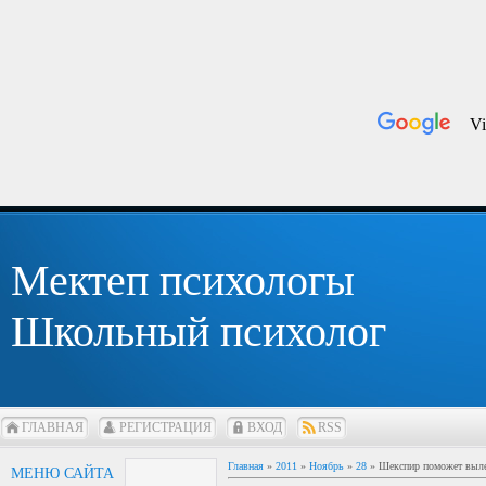
Мектеп психологы
Школьный психолог
ГЛАВНАЯ
РЕГИСТРАЦИЯ
ВХОД
RSS
Главная
»
2011
»
Ноябрь
»
28
» Шекспир поможет вылеч
МЕНЮ САЙТА