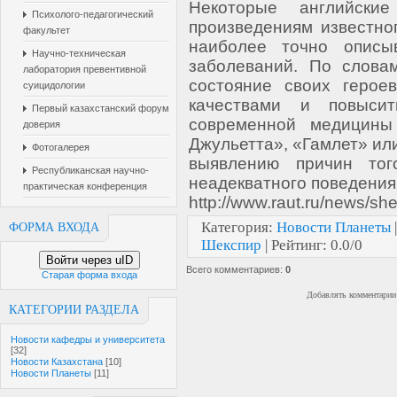
Некоторые английски
Психолого-педагогический
произведениям известног
факультет
наиболее точно описыв
Научно-техническая
заболеваний. По слова
лаборатория превентивной
состояние своих герое
суицидологии
качествами и повыси
Первый казахстанский форум
современной медицины
доверия
Джульетта», «Гамлет» или
Фотогалерея
выявлению причин тог
Республиканская научно-
неадекватного поведения
практическая конференция
http://www.raut.ru/news/sh
Категория
:
Новости Планеты
ФОРМА ВХОДА
Шекспир
|
Рейтинг
:
0.0
/
0
Войти через uID
Всего комментариев
:
0
Старая форма входа
Добавлять комментарии 
КАТЕГОРИИ РАЗДЕЛА
Новости кафедры и университета
[32]
Новости Казахстана
[10]
Новости Планеты
[11]