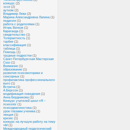
конкурс
(2)
эссе
(2)
аутизм
(2)
Владимир Леви
(2)
Марина Александровна Лапина
(1)
педагоги
(1)
работа с родителями
(1)
Игорь Вачков
(1)
Караганда
(1)
свидетельство
(1)
Толерантность
(1)
тәрбие
(1)
классификация
(1)
таблица
(1)
Помощь
(1)
трудные подростки
(1)
Санкт-Петербургская Мастерская
Сказ
(1)
Внимание
(1)
образование
(1)
развития психомоторики и
сенсорных
(1)
профилактика профессионального
выго
(1)
Встреча
(1)
А.Бергсон
(1)
модификация поведения
(1)
Анна Бердникова
(1)
Конкурс учителей школ «Я –
психолог
(1)
психодиагоностика
(1)
урок глазами ученика
(1)
лекция
(1)
кризис
(1)
конкурс на лучшую работу на тему
«М
(1)
Международный педагогический