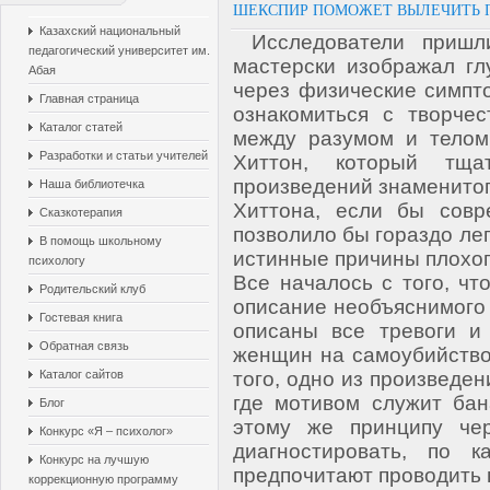
ШЕКСПИР ПОМОЖЕТ ВЫЛЕЧИТЬ 
Казахский национальный
Исследователи пришли
педагогический университет им.
мастерски изображал гл
Абая
через физические симпт
Главная страница
ознакомиться с творчес
Каталог статей
между разумом и телом
Разработки и статьи учителей
Хиттон, который тща
произведений знаменитог
Наша библиотечка
Хиттона, если бы совр
Сказкотерапия
позволило бы гораздо лег
В помощь школьному
истинные причины плохог
психологу
Все началось с того, чт
Родительский клуб
описание необъяснимого 
Гостевая книга
описаны все тревоги и
Обратная связь
женщин на самоубийство,
Каталог сайтов
того, одно из произведен
где мотивом служит бан
Блог
этому же принципу чер
Конкурс «Я – психолог»
диагностировать, по 
Конкурс на лучшую
предпочитают проводить 
коррекционную программу