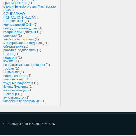
практическая к
(1)
Санкт-Петербургская Мастерская
Сказ
(1)
СОЦИАЛЬНО-
ПСИХОЛОГИЧЕСКАЯ
ПРОФИЛАКТ
(1)
Кроповницкий О.В.
(1)
суицидтік мінез-құлық
(1)
графический диктант
(1)
семинар
(1)
учебная мотивация
(1)
модификация поведения
(1)
образование
(1)
работа с родителями
(1)
птицы
(1)
педагоги
(1)
кризис
(1)
познавательные процессы
(1)
тәрбие
(1)
Внимание
(1)
свидетельство
(1)
классный час
(1)
трудные подростки
(1)
Елена Пушкина
(1)
классификация
(1)
Шекспир
(1)
аутоагрессия
(1)
интересные программы
(1)
"ШКОЛЬНЫЙ ПСИХОЛОГ" © 2026