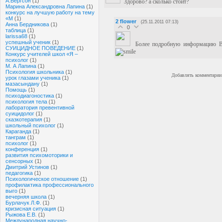
А.Бергсон
(1)
Здорово? а сколько стоит?
Марина Александровна Лапина
(1)
конкурс на лучшую работу на тему
«М
(1)
2
flower
(25.11.2011 07:13)
Анна Бердникова
(1)
0
таблица
(1)
larissa68
(1)
успешный ученик
(1)
Более подробную информацию В
СУИЦИДНОЕ ПОВЕДЕНИЕ
(1)
Конкурс учителей школ «Я –
психолог
(1)
М. А Лапина
(1)
Психология школьника
(1)
Добавлять комментарии 
урок глазами ученика
(1)
мазасындану
(1)
Помощь
(1)
психодиагоностика
(1)
психология тела
(1)
лаборатория превентивной
суицидолог
(1)
сказкотерапия
(1)
школьный психолог
(1)
Караганда
(1)
танграм
(1)
психолог
(1)
конференция
(1)
развития психомоторики и
сенсорных
(1)
Дмитрий Устинов
(1)
педагогика
(1)
Психологическое отношение
(1)
профилактика профессионального
выго
(1)
вечерняя школа
(1)
Бурлачук Л.Ф.
(1)
кризисная ситуация
(1)
Рыжова Е.В.
(1)
Международная научно-