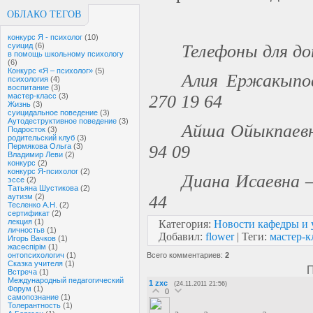
ОБЛАКО ТЕГОВ
конкурс Я - психолог
(10)
суицид
(6)
Телефоны для д
в помощь школьному психологу
(6)
Конкурс «Я – психолог»
(5)
Алия Ержакыпов
психология
(4)
воспитание
(3)
мастер-класс
(3)
270 19 64
Жизнь
(3)
суицидальное поведение
(3)
Аутодеструктивное поведение
(3)
Айша Ойыкпаевна
Подросток
(3)
родительский клуб
(3)
Пермякова Ольга
(3)
94 09
Владимир Леви
(2)
конкурс
(2)
конкурс Я-психолог
(2)
Диана Исаевна – 
эссе
(2)
Татьяна Шустикова
(2)
аутизм
(2)
44
Тесленко А.Н.
(2)
сертификат
(2)
лекция
(1)
Категория
:
Новости кафедры и 
личностьв
(1)
Добавил
:
flower
|
Теги
:
мастер-к
Игорь Вачков
(1)
жасөспірім
(1)
онтопсихологич
(1)
Всего комментариев
:
2
Сказка учителя
(1)
П
Встреча
(1)
Международный педагогический
1
zxc
(24.11.2011 21:56)
Форум
(1)
0
самопознание
(1)
Толерантность
(1)