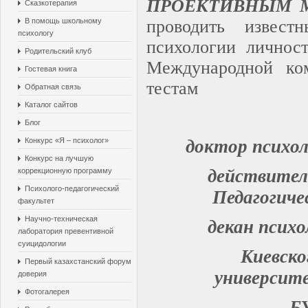
ПРОЕКТИВНЫМ 
Сказкотерапия
В помощь школьному
проводить
извест
психологу
психологии личнос
Родительский клуб
Международной ко
Гостевая книга
тестам
Обратная связь
Каталог сайтов
Блог
Конкурс «Я – психолог»
доктор психол
Конкурс на лучшую
действител
коррекционную программу
Психолого-педагогический
Педагогиче
факультет
Научно-техническая
декан псих
лаборатория превентивной
суицидологии
Киевско
Первый казахстанский форум
университ
доверия
Фотогалерея
Б