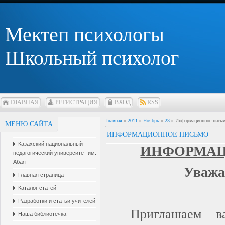
Мектеп психологы
Школьный психолог
ГЛАВНАЯ
РЕГИСТРАЦИЯ
ВХОД
RSS
Главная
»
2011
»
Ноябрь
»
23
» Информационное пись
МЕНЮ САЙТА
ИНФОРМАЦИОННОЕ ПИСЬМО
Казахский национальный
ИНФОРМАЦ
педагогический университет им.
Абая
Уважа
Главная страница
Каталог статей
Разработки и статьи учителей
Приглашаем
Наша библиотечка