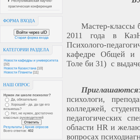
Республиканская научно-
практическая конференция
ФОРМА ВХОДА
Мастер-классы б
Войти через uID
2011 года в Каз
Старая форма входа
Психолого-педаг
КАТЕГОРИИ РАЗДЕЛА
кафедре Общей и п
Новости кафедры и университета
Толе би 31) с выдач
[32]
Новости Казахстана
[10]
Новости Планеты
[11]
НАШ ОПРОС
Приглашаются
Нужен ли школе психолог?
психологи, препод
Да, обязательно
Хороший - да. да где его
колледжей, студент
возьмешь?
Нет, не нужен, достаточно
педагогических спе
классных руководителей
области
HR
и желаю
Результаты
|
Архив опросов
Всего ответов:
402
вопросах психодиаг