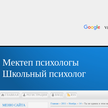
Мектеп психологы
Школьный психолог
ГЛАВНАЯ
РЕГИСТРАЦИЯ
ВХОД
RSS
Главная
»
2011
»
Ноябрь
»
14
» Ты не одинок в этом м
МЕНЮ САЙТА