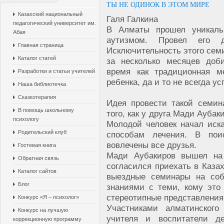
ТЫ НЕ ОДИНОК В ЭТОМ МИРЕ
Казахский национальный
Галя Галкина
педагогический университет им.
В Алматы прошел уникаль
Абая
аутизмом. Провел его 
Главная страница
Исключительность этого семи
Каталог статей
за несколько месяцев доби
время как традиционная м
Разработки и статьи учителей
ребенка, да и то не всегда у
Наша библиотечка
Сказкотерапия
Идея провести такой семин
В помощь школьному
того, как у друга Мади Ауба
психологу
Молодой человек начал иск
Родительский клуб
способам лечения. В по
вовлечены все друзья.
Гостевая книга
Мади Аубакиров вышел на
Обратная связь
согласился приехать в Каза
Каталог сайтов
выездные семинары на соб
Блог
знаниями с теми, кому это
стереотипные представления
Конкурс «Я – психолог»
Участниками алматинского
Конкурс на лучшую
учителя и воспитатели д
коррекционную программу