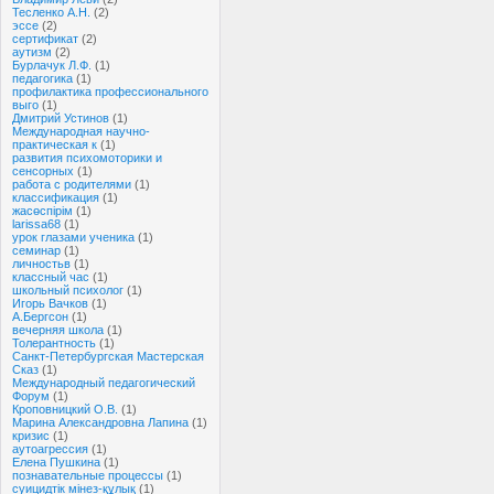
Тесленко А.Н.
(2)
эссе
(2)
сертификат
(2)
аутизм
(2)
Бурлачук Л.Ф.
(1)
педагогика
(1)
профилактика профессионального
выго
(1)
Дмитрий Устинов
(1)
Международная научно-
практическая к
(1)
развития психомоторики и
сенсорных
(1)
работа с родителями
(1)
классификация
(1)
жасөспірім
(1)
larissa68
(1)
урок глазами ученика
(1)
семинар
(1)
личностьв
(1)
классный час
(1)
школьный психолог
(1)
Игорь Вачков
(1)
А.Бергсон
(1)
вечерняя школа
(1)
Толерантность
(1)
Санкт-Петербургская Мастерская
Сказ
(1)
Международный педагогический
Форум
(1)
Кроповницкий О.В.
(1)
Марина Александровна Лапина
(1)
кризис
(1)
аутоагрессия
(1)
Елена Пушкина
(1)
познавательные процессы
(1)
суицидтік мінез-құлық
(1)