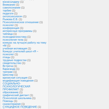
мазасындану
(1)
Внимание
(1)
самопознание
(1)
тәрбие
(1)
педагоги
(1)
онтопсихологич
(1)
Рыжова Е.В.
(1)
Психологическое отношение
(1)
психолог
(1)
конференция
(1)
интересные программы
(1)
таблица
(1)
психодиагоностика
(1)
психология тела
(1)
конкурс на лучшую работу на тему
«М
(1)
учебная мотивация
(1)
Конкурс учителей школ «Я –
психолог
(1)
птицы
(1)
трудные подростки
(1)
свидетельство
(1)
Встреча
(1)
Караганда
(1)
танграм
(1)
Шекспир
(1)
кризисная ситуация
(1)
модификация поведения
(1)
СОЦИАЛЬНО-
ПСИХОЛОГИЧЕСКАЯ
ПРОФИЛАКТ
(1)
образование
(1)
графический диктант
(1)
Психология школьника
(1)
Помощь
(1)
сказкотерапия
(1)
СУИЦИДНОЕ ПОВЕДЕНИЕ
(1)