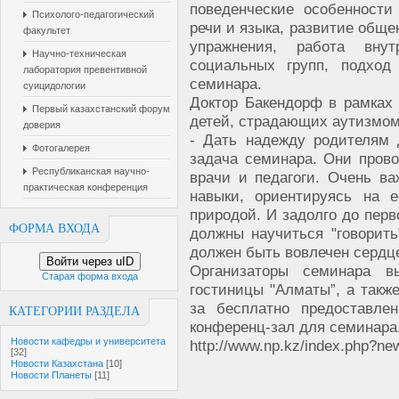
поведенческие особенности
Психолого-педагогический
речи и языка, развитие общ
факультет
упражнения, работа вну
Научно-техническая
социальных групп, подхо
лаборатория превентивной
семинара.
суицидологии
Доктор Бакендорф в рамках
Первый казахстанский форум
детей, страдающих аутизмом
доверия
- Дать надежду родителям 
Фотогалерея
задача семинара. Они пров
Республиканская научно-
врачи и педагоги. Очень ва
практическая конференция
навыки, ориентируясь на е
природой. И задолго до перв
ФОРМА ВХОДА
должны научиться "говорит
должен быть вовлечен сердц
Войти через uID
Организаторы семинара в
Старая форма входа
гостиницы "Алматы”, а так
за бесплатно предоставле
КАТЕГОРИИ РАЗДЕЛА
конференц-зал для семинара
Новости кафедры и университета
http://www.np.kz/index.php?n
[32]
Новости Казахстана
[10]
Новости Планеты
[11]