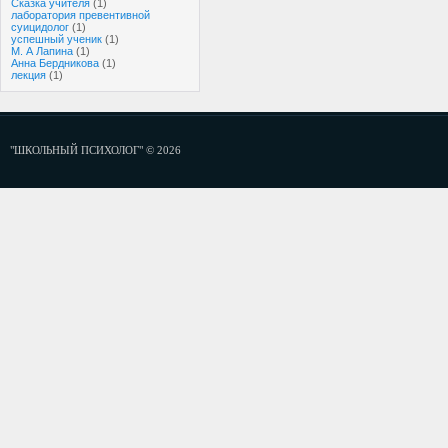
Сказка учителя
(1)
лаборатория превентивной
суицидолог
(1)
успешный ученик
(1)
М. А Лапина
(1)
Анна Бердникова
(1)
лекция
(1)
"ШКОЛЬНЫЙ ПСИХОЛОГ" © 2026