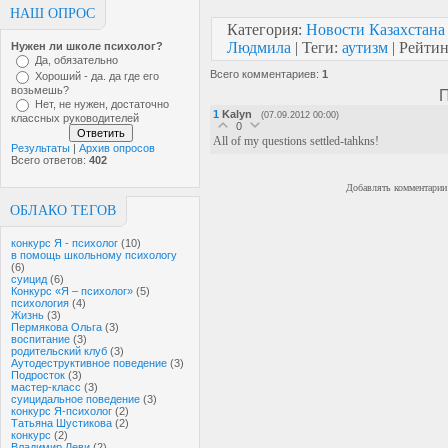
НАШ ОПРОС
Категория
:
Новости Казахстана
Людмила
|
Теги
:
аутизм
|
Рейтин
Нужен ли школе психолог?
Да, обязательно
Всего комментариев
:
1
Хороший - да. да где его
возьмешь?
П
Нет, не нужен, достаточно
1
Kalyn
(07.09.2012 00:00)
классных руководителей
0
All of my questions settled-tahkns!
Результаты
|
Архив опросов
Всего ответов:
402
Добавлять комментарии 
ОБЛАКО ТЕГОВ
конкурс Я - психолог
(10)
в помощь школьному психологу
(6)
суицид
(6)
Конкурс «Я – психолог»
(5)
психология
(4)
Жизнь
(3)
Пермякова Ольга
(3)
воспитание
(3)
родительский клуб
(3)
Аутодеструктивное поведение
(3)
Подросток
(3)
мастер-класс
(3)
суицидальное поведение
(3)
конкурс Я-психолог
(2)
Татьяна Шустикова
(2)
конкурс
(2)
Владимир Леви
(2)