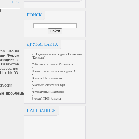
08:47
Н
ПОИСК
ДРУЗЬЯ САЙТА
ом, что на
Педагогический журнал Казахстана
кий Форум
"Коллеги"
низации»
с
 Казахстан
Сайт детских домов Казахстана
разования
Школа. Педагогический журнал СНГ
1 г. № 03-
Великая Отечественная
куссии:
Академия сказочных наук
Литературный Казахстан
вые проблемы
Русский ТЮЗ Алматы
НАШ БАННЕР