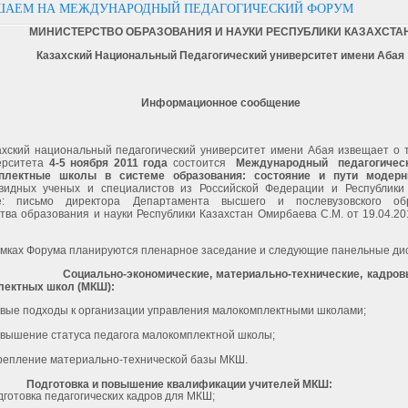
ШАЕМ НА МЕЖДУНАРОДНЫЙ ПЕДАГОГИЧЕСКИЙ ФОРУМ
МИНИСТЕРСТВО ОБРАЗОВАНИЯ И НАУКИ РЕСПУБЛИКИ КАЗАХСТА
Казахский Национальный Педагогический университет имени Абая
Информационное сообщение
ахский национальный педагогический университет имени Абая извещает о т
ерситета
4-5 ноября
2011 года
состоится
Международный
педагогичес
плектные школы в системе образования: состояние и пути модер
видных ученых и специалистов из Российской Федерации и Республики
ие: письмо директора Департамента высшего и послевузовского об
тва образования и науки Республики Казахстан Омирбаева С.М. от 19.04.201
амках Форума планируются пленарное заседание и следующие панельные дис
Социально-экономические, материально-технические, кадро
ектных школ (МКШ):
вые подходы к организации управления малокомплектными школами;
вышение статуса педагога малокомплектной школы;
репление материально-технической базы МКШ.
Подготовка и повышение квалификации учителей МКШ:
готовка педагогических кадров для МКШ;