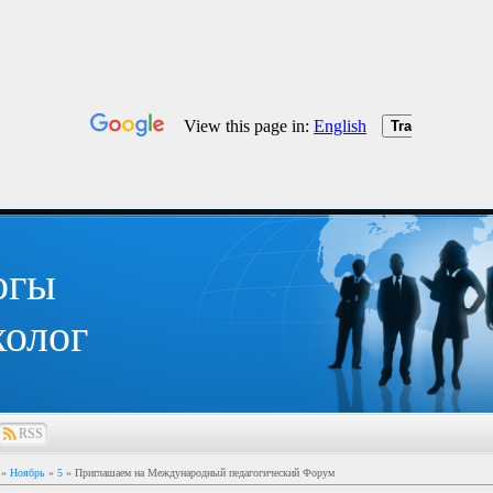
огы
олог
RSS
»
Ноябрь
»
5
» Приглашаем на Международный педагогический Форум