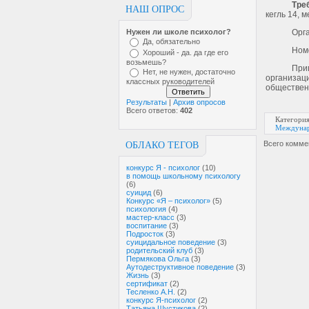
Тре
НАШ ОПРОС
кегль 14, м
Орг
Нужен ли школе психолог?
Да, обязательно
Номе
Хороший - да. да где его
возьмешь?
При
Нет, не нужен, достаточно
организац
классных руководителей
обществен
Результаты
|
Архив опросов
Всего ответов:
402
Категори
Междунар
Всего комме
ОБЛАКО ТЕГОВ
конкурс Я - психолог
(10)
в помощь школьному психологу
(6)
суицид
(6)
Конкурс «Я – психолог»
(5)
психология
(4)
мастер-класс
(3)
воспитание
(3)
Подросток
(3)
суицидальное поведение
(3)
родительский клуб
(3)
Пермякова Ольга
(3)
Аутодеструктивное поведение
(3)
Жизнь
(3)
сертификат
(2)
Тесленко А.Н.
(2)
конкурс Я-психолог
(2)
Татьяна Шустикова
(2)