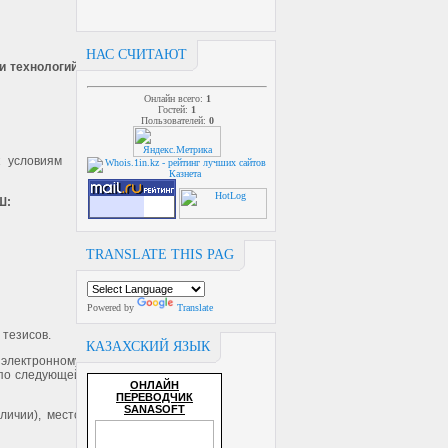
НАС СЧИТАЮТ
и технологий,
Онлайн всего:
1
Гостей:
1
Пользователей:
0
 условиям
Ш:
TRANSLATE THIS PAG
Powered by
Translate
 тезисов.
КАЗАХСКИЙ ЯЗЫК
электронному
по следующей
ОНЛАЙН
ПЕРЕВОДЧИК
SANASOFT
личии), место