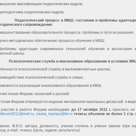
вышение квалификации педагогических кадров;
реподготовка педагогических кадров.
Педагогический процесс в МКШ: состояние и проблемы адаптаци
тодического сопровождения:
ершенствование образовательного процесса: проблемы и пути их решения;
учно-методическое обеспечение процесса обучения в МКШ;
Проблемы адаптации современных технологий обучения и воспитания к
ектной школы.
Психологическая служба и инклюзивное образование в условиях МК
бенности психологической службы в малокомплектных школах;
аимодействие психологической службы и семьи;
зможности реализации инклюзивного образования в МКШ.
чие языки Форума: казахский и русский.
итогам Форума планируется издание материалов панельных дискуссий
в виде
 участия в работе Форума необходимо
до 17 октября
2011 г.
прислать по 
dforum2011@mail.ru
,
nauka_kaznpu@bk.ru
тезисы
объемом
не более
1 стр.
вание, Ф.И.О. автора, должность, ученая степень и ученое звание (при на
од, e-mail,
тезисы
(Цель, задачи, результаты).