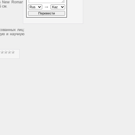
s New Roman,
→
5 см.
сованных лиц:
кую и научную