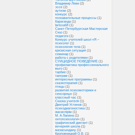
Владимир Леви
(2)
эссе
(2)
аутизм
(2)
конкурс
(2)
познавательные процессы
(1)
Караганда
(1)
larissa68
(1)
Санкт-Петербургская Мастерская
Сказ
(1)
педагоги
(1)
Конкурс учителей школ «Я –
психолог
(1)
психология тела
(1)
кризисная ситуация
(1)
семинар
(1)
работа с родителями
(1)
СУИЦИДНОЕ ПОВЕДЕНИЕ
(1)
профилактика профессионального
выго
(1)
тәрбие
(1)
танграм
(1)
интересные программы
(1)
сказкотерапия
(1)
птицы
(1)
развития психомоторики и
сенсорных
(1)
классный час
(1)
Сказка учителя
(1)
Дмитрий Устинов
(1)
психодиагоностика
(1)
жасөспірім
(1)
М. А Лапина
(1)
онтопсихологич
(1)
графический диктант
(1)
вечерняя школа
(1)
мазасындану
(1)
Кроповницкий О.В.
(1)