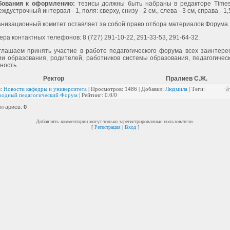
бования к оформлению:
тезисы должны быть набраны в редакторе Time
еждустрочный интервал - 1, поля: сверху, снизу - 2 см., слева - 3 см, справа - 1,
анизационный комитет оставляет за собой право отбора материалов Форума.
ра контактных телефонов: 8 (727) 291-10-22, 291-33-53, 291-64-32.
глашаем принять участие в работе педагогического форума всех заинтере
ии образования, родителей, работников системы образования, педагогичес
ность.
Ректор
Пралиев С.Ж.
я
:
Новости кафедры и университета
|
Просмотров
: 1486 |
Добавил
:
Людмила
|
Теги
:
одный педагогический Форум
|
Рейтинг
:
0.0
/
0
нтариев
:
0
Добавлять комментарии могут только зарегистрированные пользователи.
[
Регистрация
|
Вход
]