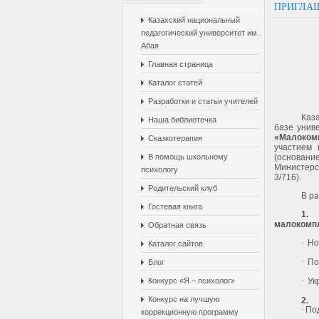
ПРИГЛА
Казахский национальный
педагогический университет им.
Абая
Главная страница
Каталог статей
Разработки и статьи учителей
Каз
Наша библиотечка
базе унив
«Малоком
Сказкотерапия
участием 
В помощь школьному
(основан
Министерс
психологу
3/716).
Родительский клуб
В р
Гостевая книга
1.
малокомпл
Обратная связь
·
Но
Каталог сайтов
·
По
Блог
Конкурс «Я – психолог»
·
Ук
Конкурс на лучшую
2.
·
Под
коррекционную программу