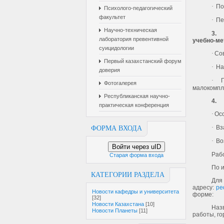
·
По
Психолого-педагогический
факультет
·
Пе
Научно-техническая
3.
лаборатория превентивной
учебно-ме
суицидологии
·
Сов
Первый казахстанский форум
·
На
доверия
·
Фотогалерея
малокомпл
Республиканская научно-
4.
практическая конференция
·
Осо
·
Вз
ФОРМА ВХОДА
·
Во
Войти через uID
Рабо
Старая форма входа
По 
КАТЕГОРИИ РАЗДЕЛА
Для
адресу:
pe
Новости кафедры и университета
форме:
[32]
Новости Казахстана
[10]
Наз
Новости Планеты
[11]
работы, гор