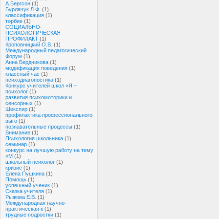
А.Бергсон
(1)
Бурлачук Л.Ф.
(1)
классификация
(1)
тәрбие
(1)
СОЦИАЛЬНО-
ПСИХОЛОГИЧЕСКАЯ
ПРОФИЛАКТ
(1)
Кроповницкий О.В.
(1)
Международный педагогический
Форум
(1)
Анна Бердникова
(1)
модификация поведения
(1)
классный час
(1)
психодиагоностика
(1)
Конкурс учителей школ «Я –
психолог
(1)
развития психомоторики и
сенсорных
(1)
Шекспир
(1)
профилактика профессионального
выго
(1)
познавательные процессы
(1)
Внимание
(1)
Психология школьника
(1)
семинар
(1)
конкурс на лучшую работу на тему
«М
(1)
школьный психолог
(1)
кризис
(1)
Елена Пушкина
(1)
Помощь
(1)
успешный ученик
(1)
Сказка учителя
(1)
Рыжова Е.В.
(1)
Международная научно-
практическая к
(1)
трудные подростки
(1)