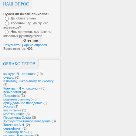
НАШ ОПРОС
Нужен ли школе психолог?
Да, обязательно
Хороший - да. да где его
возьмешь?
Нет, не нужен, достаточно
классных руководителей
Результаты
|
Архив опросов
Всего ответов:
402
ОБЛАКО ТЕГОВ
конкурс Я - психолог
(10)
суицид
(6)
в помощь школьному психологу
(6)
Конкурс «Я – психолог»
(5)
психология
(4)
Подросток
(3)
родительский клуб
(3)
суицидальное поведение
(3)
Жизнь
(3)
воспитание
(3)
мастер-класс
(3)
Пермякова Ольга
(3)
Аутодеструктивное поведение
(3)
Тесленко А.Н.
(2)
сертификат
(2)
Владимир Леви
(2)
конкурс Я-психолог
(2)