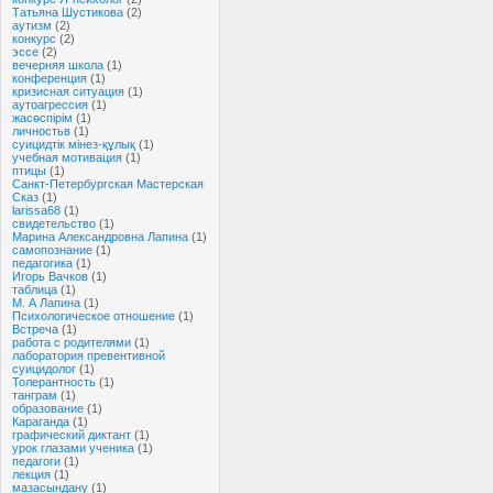
Татьяна Шустикова
(2)
аутизм
(2)
конкурс
(2)
эссе
(2)
вечерняя школа
(1)
конференция
(1)
кризисная ситуация
(1)
аутоагрессия
(1)
жасөспірім
(1)
личностьв
(1)
суицидтік мінез-құлық
(1)
учебная мотивация
(1)
птицы
(1)
Санкт-Петербургская Мастерская
Сказ
(1)
larissa68
(1)
свидетельство
(1)
Марина Александровна Лапина
(1)
самопознание
(1)
педагогика
(1)
Игорь Вачков
(1)
таблица
(1)
М. А Лапина
(1)
Психологическое отношение
(1)
Встреча
(1)
работа с родителями
(1)
лаборатория превентивной
суицидолог
(1)
Толерантность
(1)
танграм
(1)
образование
(1)
Караганда
(1)
графический диктант
(1)
урок глазами ученика
(1)
педагоги
(1)
лекция
(1)
мазасындану
(1)