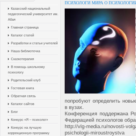
ПСИХОЛОГИ МИРА О ПСИХОЛОГИ
Казахский национальный
педагогический университет им.
Абая
Главная страница
Каталог статей
Разработки и статьи учителей
Наша библиотечка
Сказкотерапия
В помощь школьному
психологу
Родительский клуб
Гостевая книга
Обратная связь
попробуют определить новые
Каталог сайтов
в вузах.
Блог
Конференция поддержана Ро
Федерацией психологов обра
Конкурс «Я – психолог»
http://vlg-media.ru/novosti-vo
Конкурс на лучшую
psichologii-miroustroystva
коррекционную программу